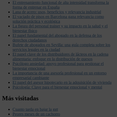
El entrenamiento funcional de alta intensidad transforma la
forma de entrenar en España
Lana de acero: usos, beneficios y relevancia industrial
El vaciado de pisos en Barcelona gana relevancia como
solución práctica y ecológica
La figura del personal trainer y su impacto en la salud y el
bienestar físico
El papel fundamental del abogado en la defensa de los
derechos ciudadanos
Bufete de abogados en Sevilla: una guía completa sobre los
servicios legales en la ciudad
El papel clave de los distribuidores de lácteos en la cadena
alimentaria: enfoque en la distribución de quesos
Psicólogo ansiedad: apoyo profesional para gestionar el
bienestar emocional
La importancia de una asesoría profesional en un entorno
empresarial cambiante
El papel del asesor hipotecario en la adquisición de vivienda
Psicología: Clave para el bienestar emocional y mental
Más visitadas
Cuanto tarda en bajar la ggt
Peores meses de un cachorro