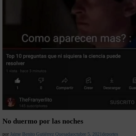
No duermo por las noches
por
Jaime Benito Gutiérrez Quesada
octubre 5, 2021
deportes