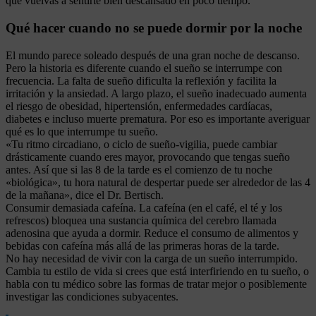
que vuelvas a sentirte bien descansado en poco tiempo.
Qué hacer cuando no se puede dormir por la noche
El mundo parece soleado después de una gran noche de descanso.
Pero la historia es diferente cuando el sueño se interrumpe con
frecuencia. La falta de sueño dificulta la reflexión y facilita la
irritación y la ansiedad. A largo plazo, el sueño inadecuado aumenta
el riesgo de obesidad, hipertensión, enfermedades cardíacas,
diabetes e incluso muerte prematura. Por eso es importante averiguar
qué es lo que interrumpe tu sueño.
«Tu ritmo circadiano, o ciclo de sueño-vigilia, puede cambiar
drásticamente cuando eres mayor, provocando que tengas sueño
antes. Así que si las 8 de la tarde es el comienzo de tu noche
«biológica», tu hora natural de despertar puede ser alrededor de las 4
de la mañana», dice el Dr. Bertisch.
Consumir demasiada cafeína. La cafeína (en el café, el té y los
refrescos) bloquea una sustancia química del cerebro llamada
adenosina que ayuda a dormir. Reduce el consumo de alimentos y
bebidas con cafeína más allá de las primeras horas de la tarde.
No hay necesidad de vivir con la carga de un sueño interrumpido.
Cambia tu estilo de vida si crees que está interfiriendo en tu sueño, o
habla con tu médico sobre las formas de tratar mejor o posiblemente
investigar las condiciones subyacentes.