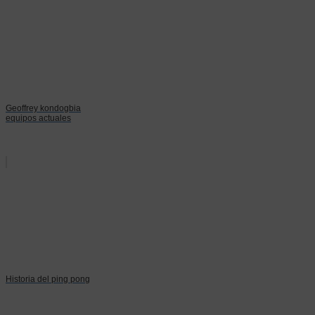
Geoffrey kondogbia
equipos actuales
Historia del ping pong