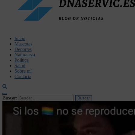
dnaservic.es
Inicio
Mascotas
Deportes
Naturaleza
Política
Salud
Sobre mí
Contacta
Buscar: