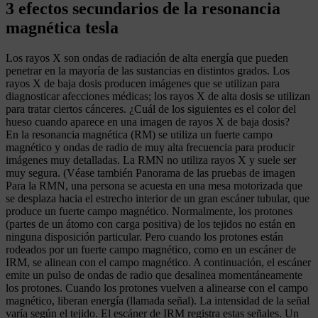
3 efectos secundarios de la resonancia
magnética tesla
Los rayos X son ondas de radiación de alta energía que pueden
penetrar en la mayoría de las sustancias en distintos grados. Los
rayos X de baja dosis producen imágenes que se utilizan para
diagnosticar afecciones médicas; los rayos X de alta dosis se utilizan
para tratar ciertos cánceres. ¿Cuál de los siguientes es el color del
hueso cuando aparece en una imagen de rayos X de baja dosis?
En la resonancia magnética (RM) se utiliza un fuerte campo
magnético y ondas de radio de muy alta frecuencia para producir
imágenes muy detalladas. La RMN no utiliza rayos X y suele ser
muy segura. (Véase también Panorama de las pruebas de imagen
Para la RMN, una persona se acuesta en una mesa motorizada que
se desplaza hacia el estrecho interior de un gran escáner tubular, que
produce un fuerte campo magnético. Normalmente, los protones
(partes de un átomo con carga positiva) de los tejidos no están en
ninguna disposición particular. Pero cuando los protones están
rodeados por un fuerte campo magnético, como en un escáner de
IRM, se alinean con el campo magnético. A continuación, el escáner
emite un pulso de ondas de radio que desalinea momentáneamente
los protones. Cuando los protones vuelven a alinearse con el campo
magnético, liberan energía (llamada señal). La intensidad de la señal
varía según el tejido. El escáner de IRM registra estas señales. Un