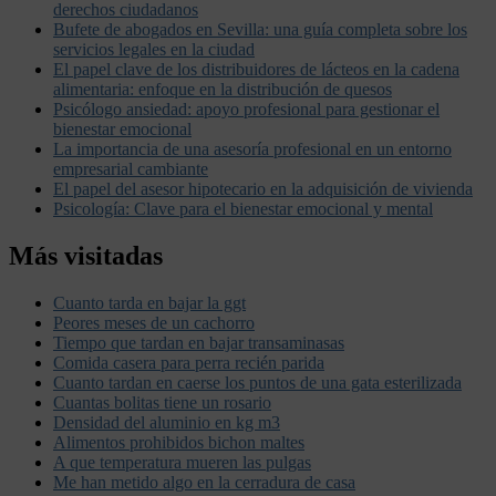
derechos ciudadanos
Bufete de abogados en Sevilla: una guía completa sobre los
servicios legales en la ciudad
El papel clave de los distribuidores de lácteos en la cadena
alimentaria: enfoque en la distribución de quesos
Psicólogo ansiedad: apoyo profesional para gestionar el
bienestar emocional
La importancia de una asesoría profesional en un entorno
empresarial cambiante
El papel del asesor hipotecario en la adquisición de vivienda
Psicología: Clave para el bienestar emocional y mental
Más visitadas
Cuanto tarda en bajar la ggt
Peores meses de un cachorro
Tiempo que tardan en bajar transaminasas
Comida casera para perra recién parida
Cuanto tardan en caerse los puntos de una gata esterilizada
Cuantas bolitas tiene un rosario
Densidad del aluminio en kg m3
Alimentos prohibidos bichon maltes
A que temperatura mueren las pulgas
Me han metido algo en la cerradura de casa