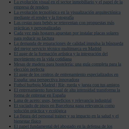
La evolución visual en el sector inmobiliario y el papel de la
empresa de renders
La evolución tecnológica en la visualización arquitectónica
mediante el render y la fotografía
Las cestas para bebés se reinventan con propuestas más
prácticas y personalizadas
Cada vez más hogares apuestan por instalar placas solares
para reducir su factura
La demanda de reparaciones de calidad impulsa la búsqueda
del mejor servicio técnico multimarca en Madrid
El auge de la formación artística y la integración del
movimiento en la vida cotidiana
Mesas de madera para hostelería: una guía completa para la
elección perfecta
El auge de los centros de entrenamiento especializados en
España: una perspectiva innovadora
Futbol burbuja Madrid | Ríe, rueda y juega con tus amigos
El entrenamiento funcional de alta intensidad transforma la
forma de entrenar en España
Lana de acero: usos, beneficios y relevancia industrial
El vaciado de pisos en Barcelona gana relevancia como
solución práctica y ecológica
La figura del personal trainer y su impacto en la salud y el
bienestar físico
El papel fundamental del abogado en la defensa de los