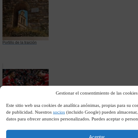
Portillo de la traición
Gestionar el consentimiento de las cookies
Este sitio web usa cookies de analítica anónimas, propias para su c
de publicidad. Nuestros
socios
(incluido Google) pueden almacenar, 
Primera jornada premier
datos para ofrecer anuncios personalizados. Puedes aceptar o person
league
Aceptar