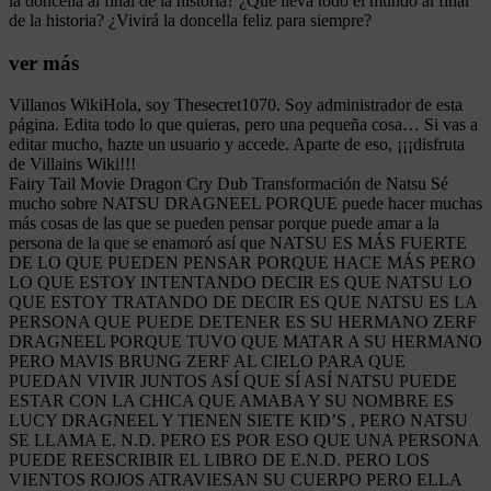
la doncella al final de la historia? ¿Qué lleva todo el mundo al final
de la historia? ¿Vivirá la doncella feliz para siempre?
ver más
Villanos WikiHola, soy Thesecret1070. Soy administrador de esta
página. Edita todo lo que quieras, pero una pequeña cosa… Si vas a
editar mucho, hazte un usuario y accede. Aparte de eso, ¡¡¡disfruta
de Villains Wiki!!!
Fairy Tail Movie Dragon Cry Dub Transformación de Natsu Sé
mucho sobre NATSU DRAGNEEL PORQUE puede hacer muchas
más cosas de las que se pueden pensar porque puede amar a la
persona de la que se enamoró así que NATSU ES MÁS FUERTE
DE LO QUE PUEDEN PENSAR PORQUE HACE MÁS PERO
LO QUE ESTOY INTENTANDO DECIR ES QUE NATSU LO
QUE ESTOY TRATANDO DE DECIR ES QUE NATSU ES LA
PERSONA QUE PUEDE DETENER ES SU HERMANO ZERF
DRAGNEEL PORQUE TUVO QUE MATAR A SU HERMANO
PERO MAVIS BRUNG ZERF AL CIELO PARA QUE
PUEDAN VIVIR JUNTOS ASÍ QUE SÍ ASÍ NATSU PUEDE
ESTAR CON LA CHICA QUE AMABA Y SU NOMBRE ES
LUCY DRAGNEEL Y TIENEN SIETE KID’S , PERO NATSU
SE LLAMA E. N.D. PERO ES POR ESO QUE UNA PERSONA
PUEDE REESCRIBIR EL LIBRO DE E.N.D. PERO LOS
VIENTOS ROJOS ATRAVIESAN SU CUERPO PERO ELLA