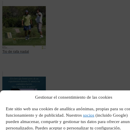
Tio de rafa nadal
Gestionar el consentimiento de las cookies
Este sitio web usa cookies de analítica anónimas, propias para su co
funcionamiento y de publicidad. Nuestros
socios
(incluido Google)
pueden almacenar, compartir y gestionar tus datos para ofrecer anun
Intenta no llorar llora
personalizados. Puedes aceptar o personalizar tu configuración.