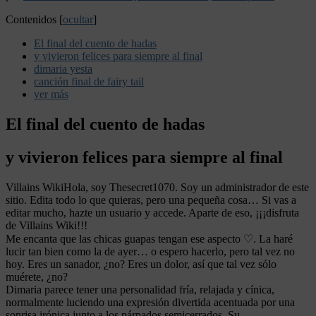
Contenidos
[
ocultar
]
El final del cuento de hadas
y vivieron felices para siempre al final
dimaria yesta
canción final de fairy tail
ver más
El final del cuento de hadas
y vivieron felices para siempre al final
Villains WikiHola, soy Thesecret1070. Soy un administrador de este
sitio. Edita todo lo que quieras, pero una pequeña cosa… Si vas a
editar mucho, hazte un usuario y accede. Aparte de eso, ¡¡¡disfruta
de Villains Wiki!!!
Me encanta que las chicas guapas tengan ese aspecto ♡. La haré
lucir tan bien como la de ayer… o espero hacerlo, pero tal vez no
hoy. Eres un sanador, ¿no? Eres un dolor, así que tal vez sólo
muérete, ¿no?
Dimaria parece tener una personalidad fría, relajada y cínica,
normalmente luciendo una expresión divertida acentuada por una
sonrisa irónica junto a los párpados semicerrados. Su