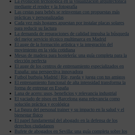
La evolución tecnológica en la visualización arquitectónica
mediante el render y la fotografía
Las cestas para bebés se reinventan con propuestas más
prácticas y personalizadas
Cada vez más hogares apuestan por instalar placas solares
para reducir su factura
La demanda de reparaciones de calidad impulsa la búsqueda
del mejor servicio técnico multimarca en Madrid
El auge de la formación artística y la integración del
movimiento en la vida cotidiana
Mesas de madera para hostelería: una guía completa para la
elección perfecta
El auge de los centros de entrenamiento especializados en
España: una perspectiva innovadora
Futbol burbuja Madrid | Ríe, rueda y juega con tus amigos
El entrenamiento funcional de alta intensidad transforma la
forma de entrenar en España
Lana de acero: usos, beneficios y relevancia industrial
El vaciado de pisos en Barcelona gana relevancia como
solución práctica y ecológica
La figura del personal trainer y su impacto en la salud y el
bienestar físico
El papel fundamental del abogado en la defensa de los
derechos ciudadanos
Bufete de abogados en Sevilla: una guía completa sobre los