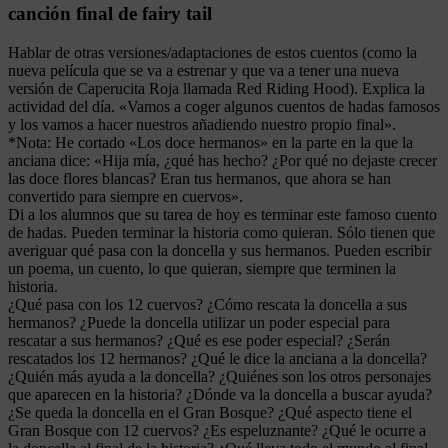
canción final de fairy tail
Hablar de otras versiones/adaptaciones de estos cuentos (como la
nueva película que se va a estrenar y que va a tener una nueva
versión de Caperucita Roja llamada Red Riding Hood). Explica la
actividad del día. «Vamos a coger algunos cuentos de hadas famosos
y los vamos a hacer nuestros añadiendo nuestro propio final».
*Nota: He cortado «Los doce hermanos» en la parte en la que la
anciana dice: «Hija mía, ¿qué has hecho? ¿Por qué no dejaste crecer
las doce flores blancas? Eran tus hermanos, que ahora se han
convertido para siempre en cuervos».
Di a los alumnos que su tarea de hoy es terminar este famoso cuento
de hadas. Pueden terminar la historia como quieran. Sólo tienen que
averiguar qué pasa con la doncella y sus hermanos. Pueden escribir
un poema, un cuento, lo que quieran, siempre que terminen la
historia.
¿Qué pasa con los 12 cuervos? ¿Cómo rescata la doncella a sus
hermanos? ¿Puede la doncella utilizar un poder especial para
rescatar a sus hermanos? ¿Qué es ese poder especial? ¿Serán
rescatados los 12 hermanos? ¿Qué le dice la anciana a la doncella?
¿Quién más ayuda a la doncella? ¿Quiénes son los otros personajes
que aparecen en la historia? ¿Dónde va la doncella a buscar ayuda?
¿Se queda la doncella en el Gran Bosque? ¿Qué aspecto tiene el
Gran Bosque con 12 cuervos? ¿Es espeluznante? ¿Qué le ocurre a