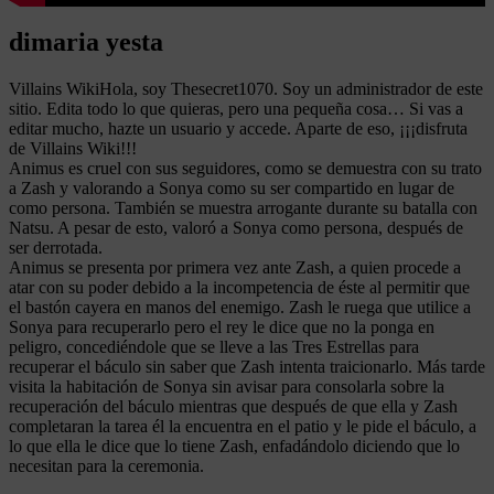
dimaria yesta
Villains WikiHola, soy Thesecret1070. Soy un administrador de este
sitio. Edita todo lo que quieras, pero una pequeña cosa… Si vas a
editar mucho, hazte un usuario y accede. Aparte de eso, ¡¡¡disfruta
de Villains Wiki!!!
Animus es cruel con sus seguidores, como se demuestra con su trato
a Zash y valorando a Sonya como su ser compartido en lugar de
como persona. También se muestra arrogante durante su batalla con
Natsu. A pesar de esto, valoró a Sonya como persona, después de
ser derrotada.
Animus se presenta por primera vez ante Zash, a quien procede a
atar con su poder debido a la incompetencia de éste al permitir que
el bastón cayera en manos del enemigo. Zash le ruega que utilice a
Sonya para recuperarlo pero el rey le dice que no la ponga en
peligro, concediéndole que se lleve a las Tres Estrellas para
recuperar el báculo sin saber que Zash intenta traicionarlo. Más tarde
visita la habitación de Sonya sin avisar para consolarla sobre la
recuperación del báculo mientras que después de que ella y Zash
completaran la tarea él la encuentra en el patio y le pide el báculo, a
lo que ella le dice que lo tiene Zash, enfadándolo diciendo que lo
necesitan para la ceremonia.