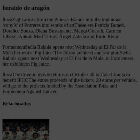
heraldo de aragón
IbizaEight artists from the Pitiusas Islands turn the traditional
‘canyís’ of Porreres into works of artThese are Patricia Boned,
Doralice Souza, Diana Bustamante, Marga Guasch, Carmen
Liberal, Antoni Marí Tirurit, Ángel Zabala and Enric Riera.
FormenteraStella Rahola opens next Wednesday at El Far de la
Mola her work ‘Fig Juice’The Ibizan architect and sculptor Stella
Rahola opens next Wednesday at El Far de la Mola, in Formentera,
her exhibition Fig Juice.
IbizaThe drive-in movie returns on October 30 to Cala Llonga to
benefit IFCCThe entire proceeds of the tickets, 20 euros per vehicle,
will go to the projects funded by the Association Ibiza and
Formentera Against Cancer.
Relacionados