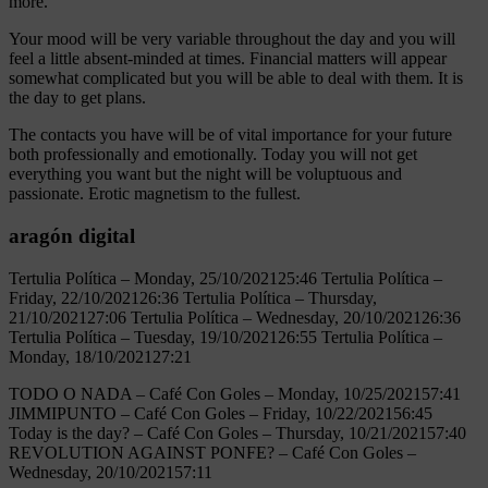
more.
Your mood will be very variable throughout the day and you will
feel a little absent-minded at times. Financial matters will appear
somewhat complicated but you will be able to deal with them. It is
the day to get plans.
The contacts you have will be of vital importance for your future
both professionally and emotionally. Today you will not get
everything you want but the night will be voluptuous and
passionate. Erotic magnetism to the fullest.
aragón digital
Tertulia Política – Monday, 25/10/202125:46 Tertulia Política –
Friday, 22/10/202126:36 Tertulia Política – Thursday,
21/10/202127:06 Tertulia Política – Wednesday, 20/10/202126:36
Tertulia Política – Tuesday, 19/10/202126:55 Tertulia Política –
Monday, 18/10/202127:21
TODO O NADA – Café Con Goles – Monday, 10/25/202157:41
JIMMIPUNTO – Café Con Goles – Friday, 10/22/202156:45
Today is the day? – Café Con Goles – Thursday, 10/21/202157:40
REVOLUTION AGAINST PONFE? – Café Con Goles –
Wednesday, 20/10/202157:11