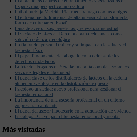
El auge de los centros de entrenamiento especializados en
España: una perspectiva innovadora
Futbol burbuja Madrid | Ríe, rueda y juega con tus amigos
El entrenamiento funcional de alta intensidad transforma la
forma de entrenar en España
Lana de acero: usos, beneficios y relevancia industrial
El vaciado de pisos en Barcelona gana relevancia como
solución práctica y ecológica
La figura del personal trainer y su impacto en la salud y el
bienestar físico
El papel fundamental del abogado en la defensa de los
derechos ciudadanos
Bufete de abogados en Sevilla: una guía completa sobre los
servicios legales en la ciudad
El papel clave de los distribuidores de lácteos en la cadena
alimentaria: enfoque en la distribución de quesos
Psicólogo ansiedad: apoyo profesional para gestionar el
bienestar emocional
La importancia de una asesoría profesional en un entorno
empresarial cambiante
El papel del asesor hipotecario en la adquisición de vivienda
Psicología: Clave para el bienestar emocional y mental
Más visitadas