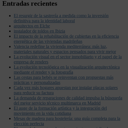
Entradas recientes
El resurgir de la sastrería a medida como la inversión
definitiva para la identidad laboral
arquitectos en Elche
instalador de toldos en Ibizia
El impacto de la rehabilitación de cubiertas en la eficiencia
energética de las viviendas madrileñas
Valencia redefine la vivienda mediterránea: más luz,
materiales naturales y espacios pensados para vivir mejor
La evolución visual en el sector inmobiliario y el papel de la
empresa de renders
La evolución tecnológica en la visualización arquitectónica
mediante el render y la fotografía
Las cestas para bebés se reinventan con propuestas más
prácticas y personalizadas
Cada vez más hogares apuestan por instalar placas solares
para reducir su factura
La demanda de reparaciones de calidad impulsa la búsqueda
del mejor servicio técnico multimarca en Madrid
El auge de la formación artística y la integración del
movimiento en la vida cotidiana
Mesas de madera para hostelería: una guía completa para la
elección perfecta