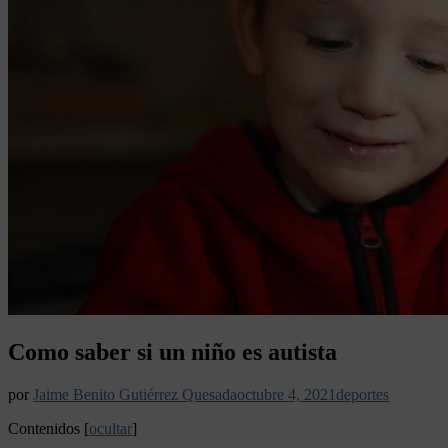
Como saber si un niño es autista
por
Jaime Benito Gutiérrez Quesada
octubre 4, 2021
deportes
Contenidos
[
ocultar
]