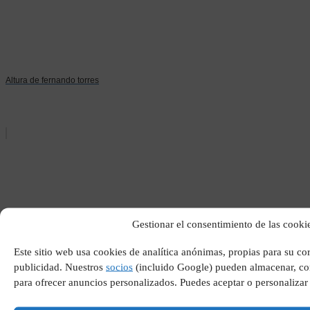
Altura de fernando torres
Gestionar el consentimiento de las cooki
Mtb villa del prado
Este sitio web usa cookies de analítica anónimas, propias para su c
publicidad. Nuestros
socios
(incluido Google) pueden almacenar, com
para ofrecer anuncios personalizados. Puedes aceptar o personalizar