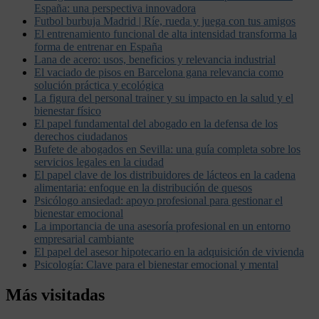
España: una perspectiva innovadora
Futbol burbuja Madrid | Ríe, rueda y juega con tus amigos
El entrenamiento funcional de alta intensidad transforma la
forma de entrenar en España
Lana de acero: usos, beneficios y relevancia industrial
El vaciado de pisos en Barcelona gana relevancia como
solución práctica y ecológica
La figura del personal trainer y su impacto en la salud y el
bienestar físico
El papel fundamental del abogado en la defensa de los
derechos ciudadanos
Bufete de abogados en Sevilla: una guía completa sobre los
servicios legales en la ciudad
El papel clave de los distribuidores de lácteos en la cadena
alimentaria: enfoque en la distribución de quesos
Psicólogo ansiedad: apoyo profesional para gestionar el
bienestar emocional
La importancia de una asesoría profesional en un entorno
empresarial cambiante
El papel del asesor hipotecario en la adquisición de vivienda
Psicología: Clave para el bienestar emocional y mental
Más visitadas