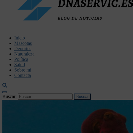
dnaservic.es
Inicio
Mascotas
Deportes
Naturaleza
Política
Salud
Sobre mí
Contacta
Buscar: