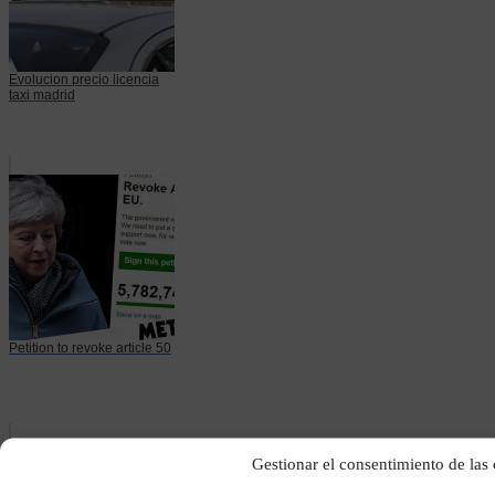
Evolucion precio licencia
taxi madrid
Petition to revoke article 50
Gestionar el consentimiento de las