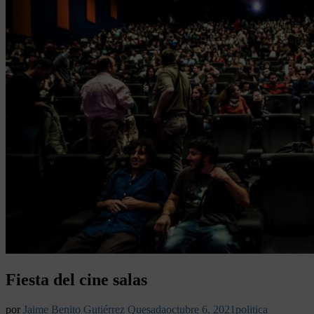
Fiesta del cine salas
por
Jaime Benito Gutiérrez Quesada
octubre 6, 2021
politica