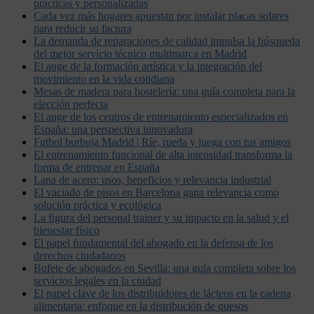
prácticas y personalizadas
Cada vez más hogares apuestan por instalar placas solares
para reducir su factura
La demanda de reparaciones de calidad impulsa la búsqueda
del mejor servicio técnico multimarca en Madrid
El auge de la formación artística y la integración del
movimiento en la vida cotidiana
Mesas de madera para hostelería: una guía completa para la
elección perfecta
El auge de los centros de entrenamiento especializados en
España: una perspectiva innovadora
Futbol burbuja Madrid | Ríe, rueda y juega con tus amigos
El entrenamiento funcional de alta intensidad transforma la
forma de entrenar en España
Lana de acero: usos, beneficios y relevancia industrial
El vaciado de pisos en Barcelona gana relevancia como
solución práctica y ecológica
La figura del personal trainer y su impacto en la salud y el
bienestar físico
El papel fundamental del abogado en la defensa de los
derechos ciudadanos
Bufete de abogados en Sevilla: una guía completa sobre los
servicios legales en la ciudad
El papel clave de los distribuidores de lácteos en la cadena
alimentaria: enfoque en la distribución de quesos