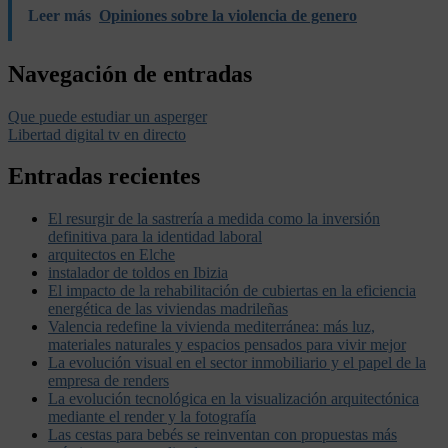
Leer más
Opiniones sobre la violencia de genero
Navegación de entradas
Que puede estudiar un asperger
Libertad digital tv en directo
Entradas recientes
El resurgir de la sastrería a medida como la inversión
definitiva para la identidad laboral
arquitectos en Elche
instalador de toldos en Ibizia
El impacto de la rehabilitación de cubiertas en la eficiencia
energética de las viviendas madrileñas
Valencia redefine la vivienda mediterránea: más luz,
materiales naturales y espacios pensados para vivir mejor
La evolución visual en el sector inmobiliario y el papel de la
empresa de renders
La evolución tecnológica en la visualización arquitectónica
mediante el render y la fotografía
Las cestas para bebés se reinventan con propuestas más