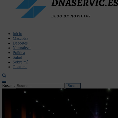
dnaservic.es
Inicio
Mascotas
Deportes
Naturaleza
Política
Salud
Sobre mí
Contacta
Buscar: