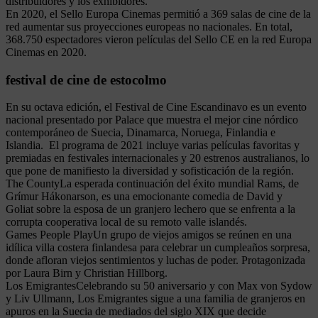
distribuidores y los exhibidores.
En 2020, el Sello Europa Cinemas permitió a 369 salas de cine de la
red aumentar sus proyecciones europeas no nacionales. En total,
368.750 espectadores vieron películas del Sello CE en la red Europa
Cinemas en 2020.
festival de cine de estocolmo
En su octava edición, el Festival de Cine Escandinavo es un evento
nacional presentado por Palace que muestra el mejor cine nórdico
contemporáneo de Suecia, Dinamarca, Noruega, Finlandia e
Islandia. El programa de 2021 incluye varias películas favoritas y
premiadas en festivales internacionales y 20 estrenos australianos, lo
que pone de manifiesto la diversidad y sofisticación de la región.
The CountyLa esperada continuación del éxito mundial Rams, de
Grímur Hákonarson, es una emocionante comedia de David y
Goliat sobre la esposa de un granjero lechero que se enfrenta a la
corrupta cooperativa local de su remoto valle islandés.
Games People PlayUn grupo de viejos amigos se reúnen en una
idílica villa costera finlandesa para celebrar un cumpleaños sorpresa,
donde afloran viejos sentimientos y luchas de poder. Protagonizada
por Laura Birn y Christian Hillborg.
Los EmigrantesCelebrando su 50 aniversario y con Max von Sydow
y Liv Ullmann, Los Emigrantes sigue a una familia de granjeros en
apuros en la Suecia de mediados del siglo XIX que decide