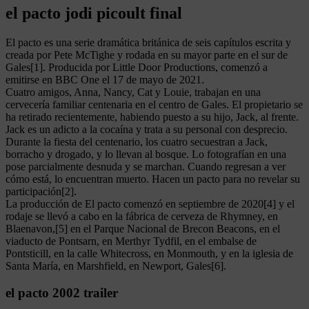
el pacto jodi picoult final
El pacto es una serie dramática británica de seis capítulos escrita y
creada por Pete McTighe y rodada en su mayor parte en el sur de
Gales[1]. Producida por Little Door Productions, comenzó a
emitirse en BBC One el 17 de mayo de 2021.
Cuatro amigos, Anna, Nancy, Cat y Louie, trabajan en una
cervecería familiar centenaria en el centro de Gales. El propietario se
ha retirado recientemente, habiendo puesto a su hijo, Jack, al frente.
Jack es un adicto a la cocaína y trata a su personal con desprecio.
Durante la fiesta del centenario, los cuatro secuestran a Jack,
borracho y drogado, y lo llevan al bosque. Lo fotografían en una
pose parcialmente desnuda y se marchan. Cuando regresan a ver
cómo está, lo encuentran muerto. Hacen un pacto para no revelar su
participación[2].
La producción de El pacto comenzó en septiembre de 2020[4] y el
rodaje se llevó a cabo en la fábrica de cerveza de Rhymney, en
Blaenavon,[5] en el Parque Nacional de Brecon Beacons, en el
viaducto de Pontsarn, en Merthyr Tydfil, en el embalse de
Pontsticill, en la calle Whitecross, en Monmouth, y en la iglesia de
Santa María, en Marshfield, en Newport, Gales[6].
el pacto 2002 trailer