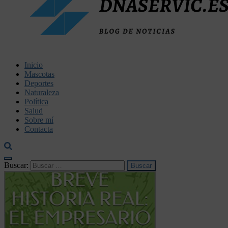
dnaservic.es
Inicio
Mascotas
Deportes
Naturaleza
Política
Salud
Sobre mí
Contacta
Buscar: