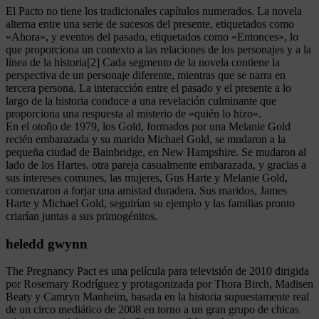
El Pacto no tiene los tradicionales capítulos numerados. La novela
alterna entre una serie de sucesos del presente, etiquetados como
«Ahora», y eventos del pasado, etiquetados como «Entonces», lo
que proporciona un contexto a las relaciones de los personajes y a la
línea de la historia[2] Cada segmento de la novela contiene la
perspectiva de un personaje diferente, mientras que se narra en
tercera persona. La interacción entre el pasado y el presente a lo
largo de la historia conduce a una revelación culminante que
proporciona una respuesta al misterio de «quién lo hizo».
En el otoño de 1979, los Gold, formados por una Melanie Gold
recién embarazada y su marido Michael Gold, se mudaron a la
pequeña ciudad de Bainbridge, en New Hampshire. Se mudaron al
lado de los Hartes, otra pareja casualmente embarazada, y gracias a
sus intereses comunes, las mujeres, Gus Harte y Melanie Gold,
comenzaron a forjar una amistad duradera. Sus maridos, James
Harte y Michael Gold, seguirían su ejemplo y las familias pronto
criarían juntas a sus primogénitos.
heledd gwynn
The Pregnancy Pact es una película para televisión de 2010 dirigida
por Rosemary Rodríguez y protagonizada por Thora Birch, Madisen
Beaty y Camryn Manheim, basada en la historia supuestamente real
de un circo mediático de 2008 en torno a un gran grupo de chicas