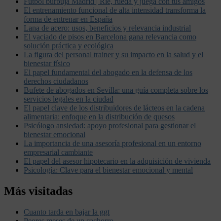
Futbol burbuja Madrid | Ríe, rueda y juega con tus amigos
El entrenamiento funcional de alta intensidad transforma la
forma de entrenar en España
Lana de acero: usos, beneficios y relevancia industrial
El vaciado de pisos en Barcelona gana relevancia como
solución práctica y ecológica
La figura del personal trainer y su impacto en la salud y el
bienestar físico
El papel fundamental del abogado en la defensa de los
derechos ciudadanos
Bufete de abogados en Sevilla: una guía completa sobre los
servicios legales en la ciudad
El papel clave de los distribuidores de lácteos en la cadena
alimentaria: enfoque en la distribución de quesos
Psicólogo ansiedad: apoyo profesional para gestionar el
bienestar emocional
La importancia de una asesoría profesional en un entorno
empresarial cambiante
El papel del asesor hipotecario en la adquisición de vivienda
Psicología: Clave para el bienestar emocional y mental
Más visitadas
Cuanto tarda en bajar la ggt
Peores meses de un cachorro