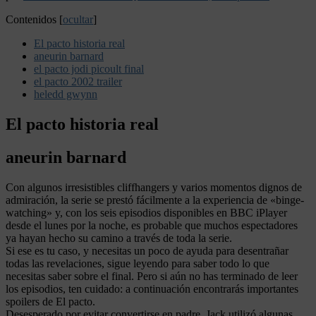
Contenidos
[
ocultar
]
El pacto historia real
aneurin barnard
el pacto jodi picoult final
el pacto 2002 trailer
heledd gwynn
El pacto historia real
aneurin barnard
Con algunos irresistibles cliffhangers y varios momentos dignos de
admiración, la serie se prestó fácilmente a la experiencia de «binge-
watching» y, con los seis episodios disponibles en BBC iPlayer
desde el lunes por la noche, es probable que muchos espectadores
ya hayan hecho su camino a través de toda la serie.
Si ese es tu caso, y necesitas un poco de ayuda para desentrañar
todas las revelaciones, sigue leyendo para saber todo lo que
necesitas saber sobre el final. Pero si aún no has terminado de leer
los episodios, ten cuidado: a continuación encontrarás importantes
spoilers de El pacto.
Desesperado por evitar convertirse en padre, Jack utilizó algunas