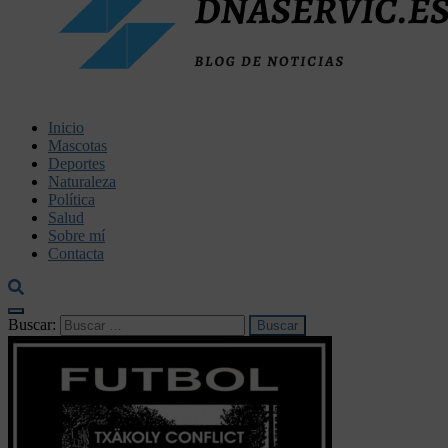
dnaservic.es
Inicio
Mascotas
Deportes
Naturaleza
Política
Salud
Sobre mí
Contacta
Buscar: