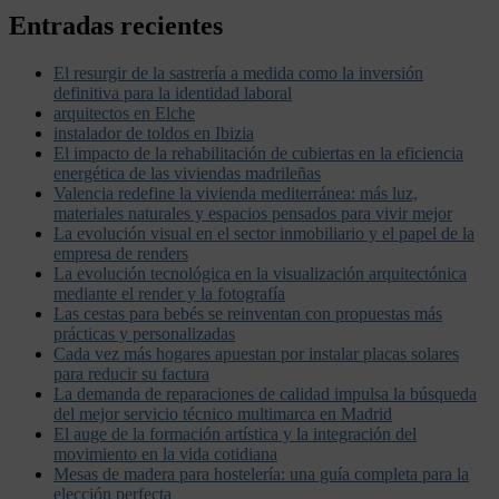
Entradas recientes
El resurgir de la sastrería a medida como la inversión
definitiva para la identidad laboral
arquitectos en Elche
instalador de toldos en Ibizia
El impacto de la rehabilitación de cubiertas en la eficiencia
energética de las viviendas madrileñas
Valencia redefine la vivienda mediterránea: más luz,
materiales naturales y espacios pensados para vivir mejor
La evolución visual en el sector inmobiliario y el papel de la
empresa de renders
La evolución tecnológica en la visualización arquitectónica
mediante el render y la fotografía
Las cestas para bebés se reinventan con propuestas más
prácticas y personalizadas
Cada vez más hogares apuestan por instalar placas solares
para reducir su factura
La demanda de reparaciones de calidad impulsa la búsqueda
del mejor servicio técnico multimarca en Madrid
El auge de la formación artística y la integración del
movimiento en la vida cotidiana
Mesas de madera para hostelería: una guía completa para la
elección perfecta