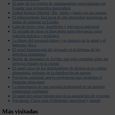
El auge de los centros de entrenamiento especializados en
España: una perspectiva innovadora
Futbol burbuja Madrid | Ríe, rueda y juega con tus amigos
El entrenamiento funcional de alta intensidad transforma la
forma de entrenar en España
Lana de acero: usos, beneficios y relevancia industrial
El vaciado de pisos en Barcelona gana relevancia como
solución práctica y ecológica
La figura del personal trainer y su impacto en la salud y el
bienestar físico
El papel fundamental del abogado en la defensa de los
derechos ciudadanos
Bufete de abogados en Sevilla: una guía completa sobre los
servicios legales en la ciudad
El papel clave de los distribuidores de lácteos en la cadena
alimentaria: enfoque en la distribución de quesos
Psicólogo ansiedad: apoyo profesional para gestionar el
bienestar emocional
La importancia de una asesoría profesional en un entorno
empresarial cambiante
El papel del asesor hipotecario en la adquisición de vivienda
Psicología: Clave para el bienestar emocional y mental
Más visitadas