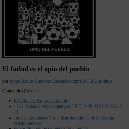
El futbol es el opio del pueblo
por
Jaime Benito Gutiérrez Quesada
octubre 26, 2021
politica
Contenidos
[
ocultar
]
El futbol es el opio del pueblo
【k】tailandia viajes-chiang rai[태국 여행-치앙라이]도이
파
¿qué es un opiáceo? (una historia química de la heroína
estadounidense
vídeos de youtube de menos de 1 minuto