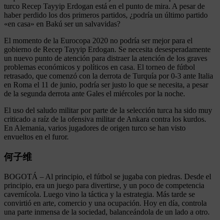
turco Recep Tayyip Erdogan está en el punto de mira. A pesar de
haber perdido los dos primeros partidos, ¿podría un último partido
«en casa» en Bakú ser un salvavidas?
El momento de la Eurocopa 2020 no podría ser mejor para el
gobierno de Recep Tayyip Erdogan. Se necesita desesperadamente
un nuevo punto de atención para distraer la atención de los graves
problemas económicos y políticos en casa. El torneo de fútbol
retrasado, que comenzó con la derrota de Turquía por 0-3 ante Italia
en Roma el 11 de junio, podría ser justo lo que se necesita, a pesar
de la segunda derrota ante Gales el miércoles por la noche.
El uso del saludo militar por parte de la selección turca ha sido muy
criticado a raíz de la ofensiva militar de Ankara contra los kurdos.
En Alemania, varios jugadores de origen turco se han visto
envueltos en el furor.
何子维
BOGOTÁ – Al principio, el fútbol se jugaba con piedras. Desde el
principio, era un juego para divertirse, y un poco de competencia
cavernícola. Luego vino la táctica y la estrategia. Más tarde se
convirtió en arte, comercio y una ocupación. Hoy en día, controla
una parte inmensa de la sociedad, balanceándola de un lado a otro.