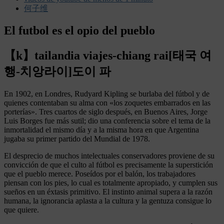
何子维
El futbol es el opio del pueblo
【k】tailandia viajes-chiang rai[태국 여
행-치앙라이]도이 파
En 1902, en Londres, Rudyard Kipling se burlaba del fútbol y de
quienes contentaban su alma con «los zoquetes embarrados en las
porterías». Tres cuartos de siglo después, en Buenos Aires, Jorge
Luis Borges fue más sutil; dio una conferencia sobre el tema de la
inmortalidad el mismo día y a la misma hora en que Argentina
jugaba su primer partido del Mundial de 1978.
El desprecio de muchos intelectuales conservadores proviene de su
convicción de que el culto al fútbol es precisamente la superstición
que el pueblo merece. Poseídos por el balón, los trabajadores
piensan con los pies, lo cual es totalmente apropiado, y cumplen sus
sueños en un éxtasis primitivo. El instinto animal supera a la razón
humana, la ignorancia aplasta a la cultura y la gentuza consigue lo
que quiere.