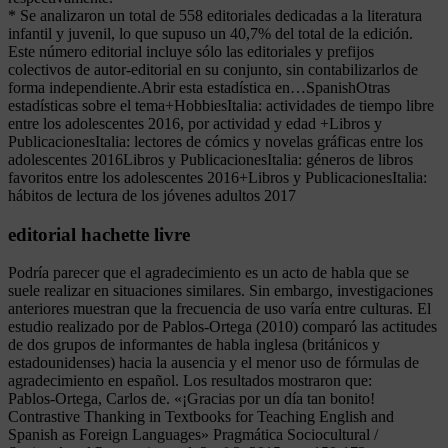
* Se analizaron un total de 558 editoriales dedicadas a la literatura
infantil y juvenil, lo que supuso un 40,7% del total de la edición.
Este número editorial incluye sólo las editoriales y prefijos
colectivos de autor-editorial en su conjunto, sin contabilizarlos de
forma independiente.Abrir esta estadística en…SpanishOtras
estadísticas sobre el tema+HobbiesItalia: actividades de tiempo libre
entre los adolescentes 2016, por actividad y edad +Libros y
PublicacionesItalia: lectores de cómics y novelas gráficas entre los
adolescentes 2016Libros y PublicacionesItalia: géneros de libros
favoritos entre los adolescentes 2016+Libros y PublicacionesItalia:
hábitos de lectura de los jóvenes adultos 2017
editorial hachette livre
Podría parecer que el agradecimiento es un acto de habla que se
suele realizar en situaciones similares. Sin embargo, investigaciones
anteriores muestran que la frecuencia de uso varía entre culturas. El
estudio realizado por de Pablos-Ortega (2010) comparó las actitudes
de dos grupos de informantes de habla inglesa (británicos y
estadounidenses) hacia la ausencia y el menor uso de fórmulas de
agradecimiento en español. Los resultados mostraron que:
Pablos-Ortega, Carlos de. «¡Gracias por un día tan bonito!
Contrastive Thanking in Textbooks for Teaching English and
Spanish as Foreign Languages» Pragmática Sociocultural /