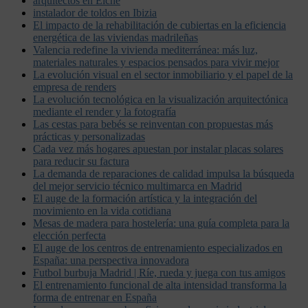
arquitectos en Elche
instalador de toldos en Ibizia
El impacto de la rehabilitación de cubiertas en la eficiencia
energética de las viviendas madrileñas
Valencia redefine la vivienda mediterránea: más luz,
materiales naturales y espacios pensados para vivir mejor
La evolución visual en el sector inmobiliario y el papel de la
empresa de renders
La evolución tecnológica en la visualización arquitectónica
mediante el render y la fotografía
Las cestas para bebés se reinventan con propuestas más
prácticas y personalizadas
Cada vez más hogares apuestan por instalar placas solares
para reducir su factura
La demanda de reparaciones de calidad impulsa la búsqueda
del mejor servicio técnico multimarca en Madrid
El auge de la formación artística y la integración del
movimiento en la vida cotidiana
Mesas de madera para hostelería: una guía completa para la
elección perfecta
El auge de los centros de entrenamiento especializados en
España: una perspectiva innovadora
Futbol burbuja Madrid | Ríe, rueda y juega con tus amigos
El entrenamiento funcional de alta intensidad transforma la
forma de entrenar en España