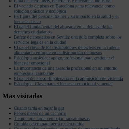
Lana de acero: usos, beneficios y relevancia industrial
El vaciado de pisos en Barcelona gana relevancia como
solución práctica y ecológica
La figura del personal trainer y su impacto en la salud y el
bienestar físico
El papel fundamental del abogado en la defensa de los
derechos ciudadanos
Bufete de abogados en Sevilla: una guía completa sobre los
servicios legales en la ciudad
El papel clave de los distribuidores de lácteos en la cadena
alimentaria: enfoque en la distribución de quesos
Psicólogo ansiedad: apoyo profesional para gestionar el
bienestar emocional
La importancia de una asesoría profesional en un entorno
empresarial cambiante
El papel del asesor hipotecario en la adquisición de vivienda
Psicología: Clave para el bienestar emocional y mental
Más visitadas
Cuanto tarda en bajar la ggt
Peores meses de un cachorro
Tiempo que tardan en bajar transaminasas
Comida casera para perra recién parida
Cuanto tardan en caerse los puntos de una gata esterilizada