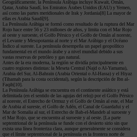
Geográficamente, la Península Arábiga incluye Kuwait, Omán,
Qatar, Arabia Saudí, los Emiratos Árabes Unidos (EAU) y Yemen,
así como las partes meridionales de Irak y Jordania[8] La mayor de
ellas es Arabia Saudí[9].
La Península Arábiga se formó como resultado de la ruptura del Mar
Rojo hace entre 56 y 23 millones de años, y limita con el Mar Rojo
al oeste y suroeste, el Golfo Pérsico y el Golfo de Omán al noreste,
el Levante y Mesopotamia al norte y el Mar Arábigo y el Océano
Índico al sureste. La península desempeña un papel geopolítico
fundamental en el mundo árabe y a nivel mundial debido a sus
vastas reservas de petróleo y gas natural.
Antes de la era moderna, la región se dividía principalmente en
cuatro regiones distintas: la Meseta Central (Najd o Al-Yamama),
Arabia del Sur, Al-Bahrain (Arabia Oriental o Al-Hassa) y el Hiyaz
(Tihamah para la costa occidental), según la descripción de Ibn al-
Faqih[10].
La Península Arábiga se encuentra en el continente asiático y está
delimitada (en el sentido de las agujas del reloj) por el Golfo Pérsico
al noreste, el Estrecho de Ormuz y el Golfo de Omán al este, el Mar
de Arabia al sureste, el Golfo de Adén, el Canal de Guardafui y el
Mar de Somalia al sur, el Estrecho de Bab-el-Mandeb al suroeste y
el Mar Rojo, que se encuentra al suroeste y al oeste. [La parte
septentrional de la península se funde con el desierto sirio sin que
exista una línea fronteriza clara, aunque generalmente se considera
que el límite septentrional de la península es la frontera norte de