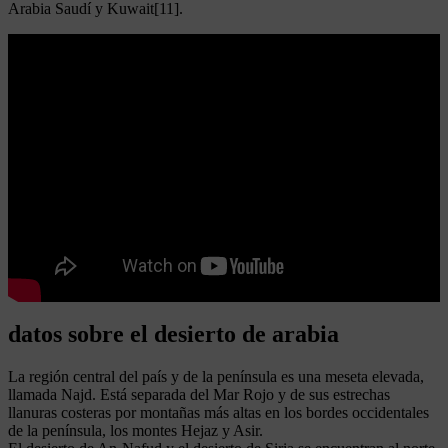
Arabia Saudí y Kuwait[11].
Leer más
Numero de usuarios de facebook
datos sobre el desierto de arabia
La región central del país y de la península es una meseta elevada,
llamada Najd. Está separada del Mar Rojo y de sus estrechas
llanuras costeras por montañas más altas en los bordes occidentales
de la península, los montes Hejaz y Asir.