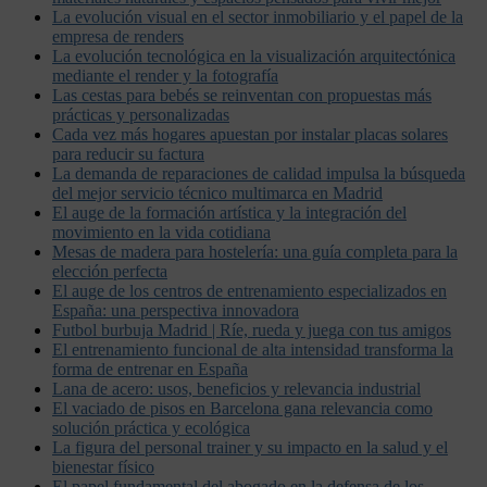
La evolución visual en el sector inmobiliario y el papel de la
empresa de renders
La evolución tecnológica en la visualización arquitectónica
mediante el render y la fotografía
Las cestas para bebés se reinventan con propuestas más
prácticas y personalizadas
Cada vez más hogares apuestan por instalar placas solares
para reducir su factura
La demanda de reparaciones de calidad impulsa la búsqueda
del mejor servicio técnico multimarca en Madrid
El auge de la formación artística y la integración del
movimiento en la vida cotidiana
Mesas de madera para hostelería: una guía completa para la
elección perfecta
El auge de los centros de entrenamiento especializados en
España: una perspectiva innovadora
Futbol burbuja Madrid | Ríe, rueda y juega con tus amigos
El entrenamiento funcional de alta intensidad transforma la
forma de entrenar en España
Lana de acero: usos, beneficios y relevancia industrial
El vaciado de pisos en Barcelona gana relevancia como
solución práctica y ecológica
La figura del personal trainer y su impacto en la salud y el
bienestar físico
El papel fundamental del abogado en la defensa de los