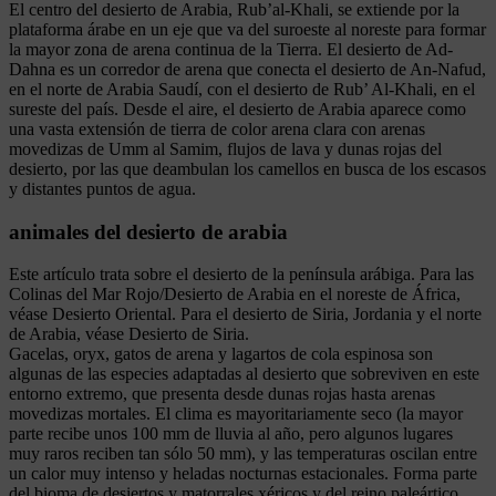
El centro del desierto de Arabia, Rub’al-Khali, se extiende por la
plataforma árabe en un eje que va del suroeste al noreste para formar
la mayor zona de arena continua de la Tierra. El desierto de Ad-
Dahna es un corredor de arena que conecta el desierto de An-Nafud,
en el norte de Arabia Saudí, con el desierto de Rub’ Al-Khali, en el
sureste del país. Desde el aire, el desierto de Arabia aparece como
una vasta extensión de tierra de color arena clara con arenas
movedizas de Umm al Samim, flujos de lava y dunas rojas del
desierto, por las que deambulan los camellos en busca de los escasos
y distantes puntos de agua.
animales del desierto de arabia
Este artículo trata sobre el desierto de la península arábiga. Para las
Colinas del Mar Rojo/Desierto de Arabia en el noreste de África,
véase Desierto Oriental. Para el desierto de Siria, Jordania y el norte
de Arabia, véase Desierto de Siria.
Gacelas, oryx, gatos de arena y lagartos de cola espinosa son
algunas de las especies adaptadas al desierto que sobreviven en este
entorno extremo, que presenta desde dunas rojas hasta arenas
movedizas mortales. El clima es mayoritariamente seco (la mayor
parte recibe unos 100 mm de lluvia al año, pero algunos lugares
muy raros reciben tan sólo 50 mm), y las temperaturas oscilan entre
un calor muy intenso y heladas nocturnas estacionales. Forma parte
del bioma de desiertos y matorrales xéricos y del reino paleártico.