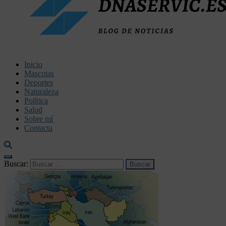
dnaservic.es
Inicio
Mascotas
Deportes
Naturaleza
Política
Salud
Sobre mí
Contacta
Buscar: