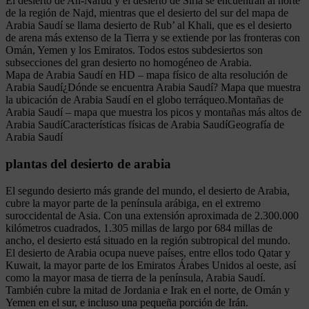
El desierto de An-Nafud y el desierto de Siria se encuentran al norte
de la región de Najd, mientras que el desierto del sur del mapa de
Arabia Saudí se llama desierto de Rub’ al Khali, que es el desierto
de arena más extenso de la Tierra y se extiende por las fronteras con
Omán, Yemen y los Emiratos. Todos estos subdesiertos son
subsecciones del gran desierto no homogéneo de Arabia.
Mapa de Arabia Saudí en HD – mapa físico de alta resolución de
Arabia Saudí¿Dónde se encuentra Arabia Saudí? Mapa que muestra
la ubicación de Arabia Saudí en el globo terráqueo.Montañas de
Arabia Saudí – mapa que muestra los picos y montañas más altos de
Arabia SaudíCaracterísticas físicas de Arabia SaudíGeografía de
Arabia Saudí
plantas del desierto de arabia
El segundo desierto más grande del mundo, el desierto de Arabia,
cubre la mayor parte de la península arábiga, en el extremo
suroccidental de Asia. Con una extensión aproximada de 2.300.000
kilómetros cuadrados, 1.305 millas de largo por 684 millas de
ancho, el desierto está situado en la región subtropical del mundo.
El desierto de Arabia ocupa nueve países, entre ellos todo Qatar y
Kuwait, la mayor parte de los Emiratos Árabes Unidos al oeste, así
como la mayor masa de tierra de la península, Arabia Saudí.
También cubre la mitad de Jordania e Irak en el norte, de Omán y
Yemen en el sur, e incluso una pequeña porción de Irán.