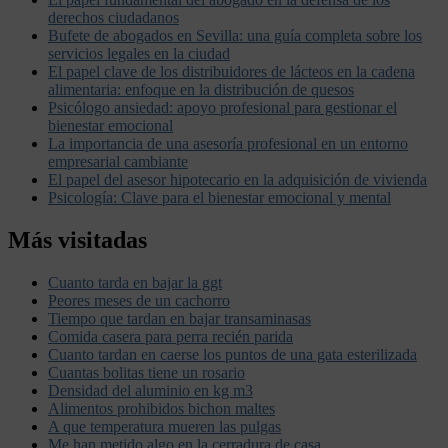
derechos ciudadanos
Bufete de abogados en Sevilla: una guía completa sobre los
servicios legales en la ciudad
El papel clave de los distribuidores de lácteos en la cadena
alimentaria: enfoque en la distribución de quesos
Psicólogo ansiedad: apoyo profesional para gestionar el
bienestar emocional
La importancia de una asesoría profesional en un entorno
empresarial cambiante
El papel del asesor hipotecario en la adquisición de vivienda
Psicología: Clave para el bienestar emocional y mental
Más visitadas
Cuanto tarda en bajar la ggt
Peores meses de un cachorro
Tiempo que tardan en bajar transaminasas
Comida casera para perra recién parida
Cuanto tardan en caerse los puntos de una gata esterilizada
Cuantas bolitas tiene un rosario
Densidad del aluminio en kg m3
Alimentos prohibidos bichon maltes
A que temperatura mueren las pulgas
Me han metido algo en la cerradura de casa