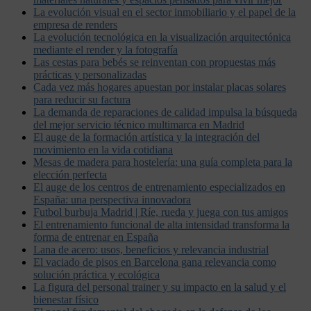
La evolución visual en el sector inmobiliario y el papel de la
empresa de renders
La evolución tecnológica en la visualización arquitectónica
mediante el render y la fotografía
Las cestas para bebés se reinventan con propuestas más
prácticas y personalizadas
Cada vez más hogares apuestan por instalar placas solares
para reducir su factura
La demanda de reparaciones de calidad impulsa la búsqueda
del mejor servicio técnico multimarca en Madrid
El auge de la formación artística y la integración del
movimiento en la vida cotidiana
Mesas de madera para hostelería: una guía completa para la
elección perfecta
El auge de los centros de entrenamiento especializados en
España: una perspectiva innovadora
Futbol burbuja Madrid | Ríe, rueda y juega con tus amigos
El entrenamiento funcional de alta intensidad transforma la
forma de entrenar en España
Lana de acero: usos, beneficios y relevancia industrial
El vaciado de pisos en Barcelona gana relevancia como
solución práctica y ecológica
La figura del personal trainer y su impacto en la salud y el
bienestar físico