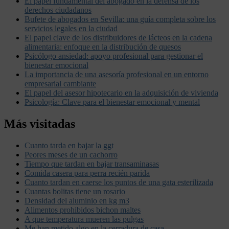
El papel fundamental del abogado en la defensa de los
derechos ciudadanos
Bufete de abogados en Sevilla: una guía completa sobre los
servicios legales en la ciudad
El papel clave de los distribuidores de lácteos en la cadena
alimentaria: enfoque en la distribución de quesos
Psicólogo ansiedad: apoyo profesional para gestionar el
bienestar emocional
La importancia de una asesoría profesional en un entorno
empresarial cambiante
El papel del asesor hipotecario en la adquisición de vivienda
Psicología: Clave para el bienestar emocional y mental
Más visitadas
Cuanto tarda en bajar la ggt
Peores meses de un cachorro
Tiempo que tardan en bajar transaminasas
Comida casera para perra recién parida
Cuanto tardan en caerse los puntos de una gata esterilizada
Cuantas bolitas tiene un rosario
Densidad del aluminio en kg m3
Alimentos prohibidos bichon maltes
A que temperatura mueren las pulgas
Me han metido algo en la cerradura de casa