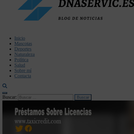
dnaservic.es
Inicio
Mascotas
Deportes
Naturaleza
Política
Salud
Sobre mí
Contacta
Buscar: