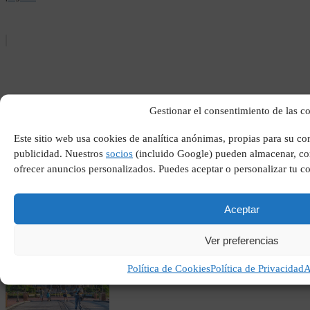
Gestionar el consentimiento de las c
Este sitio web usa cookies de analítica anónimas, propias para su c
publicidad. Nuestros
socios
(incluido Google) pueden almacenar, com
Tarjeta de sonido externa
media markt
ofrecer anuncios personalizados. Puedes aceptar o personalizar tu c
Aceptar
Ver preferencias
Política de Cookies
Política de Privacidad
A