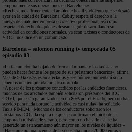
profesionales con licencia han decidido colectivamente suspender
temporalmente sus operaciones en Barcelona.»
«Rechazamos firmemente el ambiente hostil y violento que se desató
ayer en la ciudad de Barcelona. Cabify respeta el derecho a la
huelga de cualquier empresa o colectivo profesional, así como
respeta el derecho de quienes desean seguir desarrollando su
actividad en condiciones normales, ya sean taxistas o conductores de
VTC», nos dice en un comunicado.
Barcelona – salomon running tv temporada 05
episodio 03
«La facturación ha bajado de forma alarmante y los taxistas no
pueden hacer frente a los pagos de sus préstamos bancarios», afirma.
Más de 50 taxistas están afectados y ese número aumentará si no
tenemos una temporada turística normal».
«A pesar de los préstamos concedidos por las entidades financieras,
muchos de los afectados también solicitaron préstamos del ICO-
COVI, que están garantizados en un 80% por el Estado, pero no han
servido para nada porque la actividad es casi nula», ha señalado
Taxis-PIMEM. «Muchos de los conductores solicitaron los
préstamos ICO a la espera de que se confirmara el inicio de la
temporada turística de verano, pero como no ha sido así, se ha
generado un estancamiento aún mayor en los niveles de liquidez.»
«Hace un año una licencia de taxi costaba unos 270.000 euros y