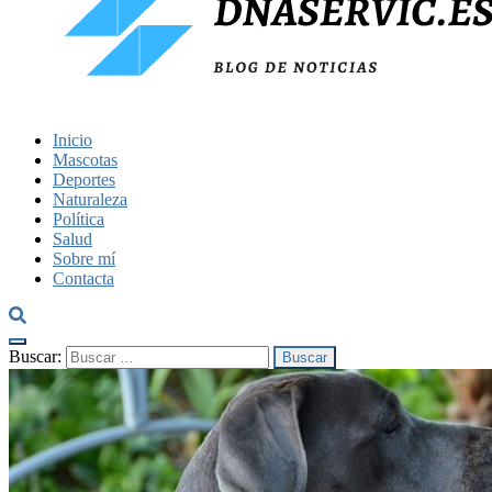
dnaservic.es
Inicio
Mascotas
Deportes
Naturaleza
Política
Salud
Sobre mí
Contacta
Buscar: