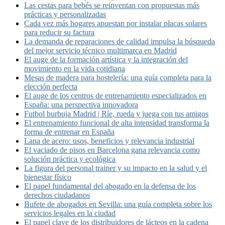
Las cestas para bebés se reinventan con propuestas más
prácticas y personalizadas
Cada vez más hogares apuestan por instalar placas solares
para reducir su factura
La demanda de reparaciones de calidad impulsa la búsqueda
del mejor servicio técnico multimarca en Madrid
El auge de la formación artística y la integración del
movimiento en la vida cotidiana
Mesas de madera para hostelería: una guía completa para la
elección perfecta
El auge de los centros de entrenamiento especializados en
España: una perspectiva innovadora
Futbol burbuja Madrid | Ríe, rueda y juega con tus amigos
El entrenamiento funcional de alta intensidad transforma la
forma de entrenar en España
Lana de acero: usos, beneficios y relevancia industrial
El vaciado de pisos en Barcelona gana relevancia como
solución práctica y ecológica
La figura del personal trainer y su impacto en la salud y el
bienestar físico
El papel fundamental del abogado en la defensa de los
derechos ciudadanos
Bufete de abogados en Sevilla: una guía completa sobre los
servicios legales en la ciudad
El papel clave de los distribuidores de lácteos en la cadena