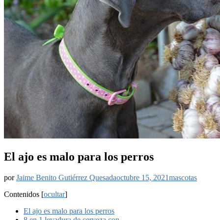
El ajo es malo para los perros
por
Jaime Benito Gutiérrez Quesada
octubre 15, 2021
mascotas
Contenidos
[
ocultar
]
El ajo es malo para los perros
8 en 1 levadura de cerveza con…