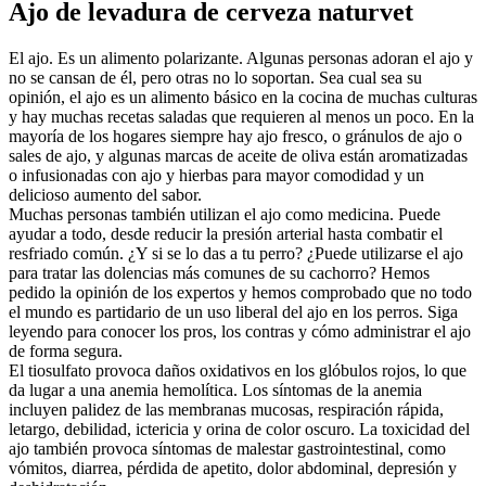
Ajo de levadura de cerveza naturvet
El ajo. Es un alimento polarizante. Algunas personas adoran el ajo y
no se cansan de él, pero otras no lo soportan. Sea cual sea su
opinión, el ajo es un alimento básico en la cocina de muchas culturas
y hay muchas recetas saladas que requieren al menos un poco. En la
mayoría de los hogares siempre hay ajo fresco, o gránulos de ajo o
sales de ajo, y algunas marcas de aceite de oliva están aromatizadas
o infusionadas con ajo y hierbas para mayor comodidad y un
delicioso aumento del sabor.
Muchas personas también utilizan el ajo como medicina. Puede
ayudar a todo, desde reducir la presión arterial hasta combatir el
resfriado común. ¿Y si se lo das a tu perro? ¿Puede utilizarse el ajo
para tratar las dolencias más comunes de su cachorro? Hemos
pedido la opinión de los expertos y hemos comprobado que no todo
el mundo es partidario de un uso liberal del ajo en los perros. Siga
leyendo para conocer los pros, los contras y cómo administrar el ajo
de forma segura.
El tiosulfato provoca daños oxidativos en los glóbulos rojos, lo que
da lugar a una anemia hemolítica. Los síntomas de la anemia
incluyen palidez de las membranas mucosas, respiración rápida,
letargo, debilidad, ictericia y orina de color oscuro. La toxicidad del
ajo también provoca síntomas de malestar gastrointestinal, como
vómitos, diarrea, pérdida de apetito, dolor abdominal, depresión y