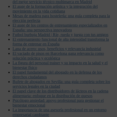
del mejor servicio técnico multimarca en Madrid
El auge de la formación artística y la integración del
movimiento en la vida cotidiana
Mesas de madera para hostelería: una guía completa para la
elección perfecta
El auge de los centros de entrenamiento especializados en
España: una perspectiva innovadora
Futbol burbuja Madrid | Ríe, rueda y juega con tus amigos
El entrenamiento funcional de alta intensidad transforma la
forma de entrenar en España
Lana de acero: usos, beneficios y relevancia industrial
El vaciado de pisos en Barcelona gana relevancia como
solución práctica y ecológica
La figura del personal trainer y su impacto en la salud y el
bienestar físico
El papel fundamental del abogado en la defensa de los
derechos ciudadanos
Bufete de abogados en Sevilla: una guía completa sobre los
servicios legales en la ciudad
El papel clave de los distribuidores de lácteos en la cadena
alimentaria: enfoque en la distribución de quesos
Psicólogo ansiedad: apoyo profesional para gestionar el
bienestar emocional
La importancia de una asesoría profesional en un entorno
empresarial cambiante