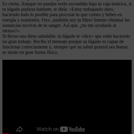
Es cierto. Aunque no puedas verlo escondido bajo tu caja torácica, si
tu hígado pudiera hablarte, te diría: «Estoy trabajando duro,
haciendo todo lo posible para procesar lo que comes y bebes en
energía y nutrientes. Oye, ¡también soy tu filtro! Intento eliminar las
sustancias nocivas de tu sangre. Así que, ¿no me ayudarás al
menos?».
Si llevas una dieta saludable, tu hígado te «dice» que estás haciendo
un gran trabajo. Recibe el mensaje porque su hígado es capaz de
funcionar correctamente y, siempre que su salud general sea buena,
se siente en gran forma física.