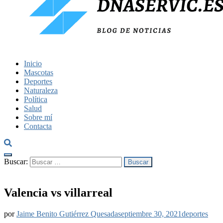
dnaservic.es
Inicio
Mascotas
Deportes
Naturaleza
Política
Salud
Sobre mí
Contacta
Buscar:
Valencia vs villarreal
por
Jaime Benito Gutiérrez Quesada
septiembre 30, 2021
deportes