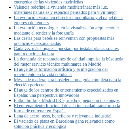
energética de las viviendas madrileñas
Valencia redefine la vivienda mediterránea: más luz,
materiales naturales y espacios pensados para vivir mejor
La evolución visual en el sector inmobiliario y el papel de la
empresa de renders
La evolución tecnológica en la visualización arquitectónica
mediante el render y la fotografía
Las cestas para bebés se reinventan con propuestas más
prácticas y personalizadas
Cada vez más hogares apuestan por instalar placas solares
para reducir su factura
La demanda de reparaciones de calidad impulsa la búsqueda
del mejor servicio técnico multimarca en Madrid
El auge de la formación artística y la integración del
movimiento en la vida cotidiana
Mesas de madera para hostelería: una guía completa para la
elección perfecta
El auge de los centros de entrenamiento especializados en
España: una perspectiva innovadora
Futbol burbuja Madrid | Ríe, rueda y juega con tus amigos
El entrenamiento funcional de alta intensidad transforma la
forma de entrenar en España
Lana de acero: usos, beneficios y relevancia industrial
El vaciado de pisos en Barcelona gana relevancia como
solución práctica y ecológica