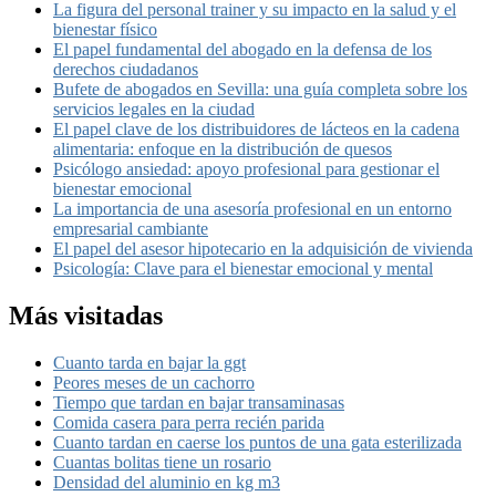
La figura del personal trainer y su impacto en la salud y el
bienestar físico
El papel fundamental del abogado en la defensa de los
derechos ciudadanos
Bufete de abogados en Sevilla: una guía completa sobre los
servicios legales en la ciudad
El papel clave de los distribuidores de lácteos en la cadena
alimentaria: enfoque en la distribución de quesos
Psicólogo ansiedad: apoyo profesional para gestionar el
bienestar emocional
La importancia de una asesoría profesional en un entorno
empresarial cambiante
El papel del asesor hipotecario en la adquisición de vivienda
Psicología: Clave para el bienestar emocional y mental
Más visitadas
Cuanto tarda en bajar la ggt
Peores meses de un cachorro
Tiempo que tardan en bajar transaminasas
Comida casera para perra recién parida
Cuanto tardan en caerse los puntos de una gata esterilizada
Cuantas bolitas tiene un rosario
Densidad del aluminio en kg m3