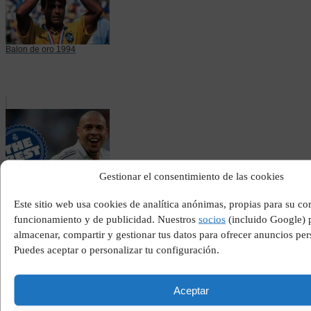
Balon de oro 1994
Gestionar el consentimiento de las cookies
Este sitio web usa cookies de analítica anónimas, propias para su co
Ronaldo nazario real
funcionamiento y de publicidad. Nuestros
socios
(incluido Google)
madrid
almacenar, compartir y gestionar tus datos para ofrecer anuncios per
Puedes aceptar o personalizar tu configuración.
Aceptar