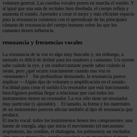
volumen general. Las cuerdas vocales ponen en marcha el sonido. Y
al igual que una sala de recitales bien diseñada, el cuerpo refleja y
aumenta el sonido. Aprender a crear el mejor y más eficiente espacio
para la resonancia comienza con el aprendizaje de las principales
cámaras de resonancia del cuerpo humano sobre las que los
cantantes tienen influencia.
resonancia y frecuencias vocales
La resonancia de la voz es algo muy buscado y, sin embargo, a
menudo es difícil de definir para los oradores y cantantes. Un oyente
sabe cuándo la oye, y un orador/cantante puede saber cuándo la
siente, pero ¿qué ocurre exactamente cuando una voz es
«resonante»? Sin profundizar demasiado, la resonancia parece
implicar ~- Algún tipo de volumen o amplificación en el sonido-
Facilidad para crear el sonido-Un resonador que está funcionando
bienAlgunos podrían llegar a relacionar que casi todos los
instrumentos tienen un resonador. La voz sólo tiene un resonador
muy particular (y ajustable). El tamaño, la forma y los materiales
de un instrumento parecen afectar también al tipo de resonancia que
produce.
El tracto vocal: todos los instrumentos tienen tres componentes: una
fuente de energía, algo que inicia el movimiento (el mecanismo
respiratorio, las costillas, el diafragma, los pulmones); un oscilador,
algo que se mueve (las cuerdas vocales); y un resonador: el tracto