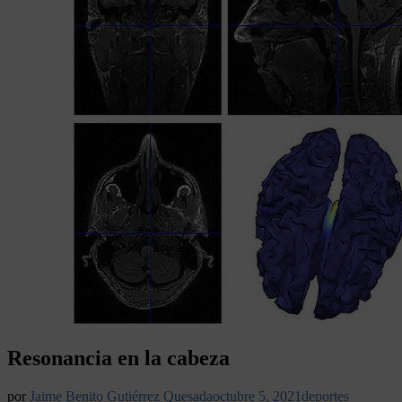
Resonancia en la cabeza
por
Jaime Benito Gutiérrez Quesada
octubre 5, 2021
deportes