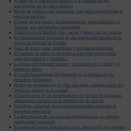
El auge de la formación artística y la integración del
movimiento en la vida cotidiana
Mesas de madera para hostelería: una guía completa para la
elección perfecta
El auge de los centros de entrenamiento especializados en
España: una perspectiva innovadora
Futbol burbuja Madrid | Ríe, rueda y juega con tus amigos
El entrenamiento funcional de alta intensidad transforma la
forma de entrenar en España
Lana de acero: usos, beneficios y relevancia industrial
El vaciado de pisos en Barcelona gana relevancia como
solución práctica y ecológica
La figura del personal trainer y su impacto en la salud y el
bienestar físico
El papel fundamental del abogado en la defensa de los
derechos ciudadanos
Bufete de abogados en Sevilla: una guía completa sobre los
servicios legales en la ciudad
El papel clave de los distribuidores de lácteos en la cadena
alimentaria: enfoque en la distribución de quesos
Psicólogo ansiedad: apoyo profesional para gestionar el
bienestar emocional
La importancia de una asesoría profesional en un entorno
empresarial cambiante
El papel del asesor hipotecario en la adquisición de vivienda