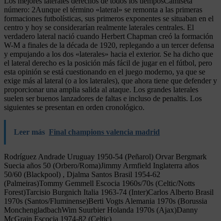
Los mejores laterales derechos de todos los tiemposCamiseta
número: 2Aunque el término «lateral» se remonta a las primeras
formaciones futbolísticas, sus primeros exponentes se situaban en el
centro y hoy se considerarían realmente laterales centrales. El
verdadero lateral nació cuando Herbert Chapman creó la formación
W-M a finales de la década de 1920, replegando a un tercer defensa
y empujando a los dos «laterales» hacia el exterior. Se ha dicho que
el lateral derecho es la posición más fácil de jugar en el fútbol, pero
esta opinión se está cuestionando en el juego moderno, ya que se
exige más al lateral (o a los laterales), que ahora tiene que defender y
proporcionar una amplia salida al ataque. Los grandes laterales
suelen ser buenos lanzadores de faltas e incluso de penaltis. Los
siguientes se presentan en orden cronológico.
Leer más
Final champions valencia madrid
Rodríguez Andrade Uruguay 1950-54 (Peñarol) Orvar Bergmark
Suecia años 50 (Orbero/Roma)Jimmy Armfield Inglaterra años
50/60 (Blackpool) , Djalma Santos Brasil 1954-62
(Palmeiras)Tommy Gemmell Escocia 1960s/70s (Celtic/Notts
Forest)Tarcisio Burgnich Italia 1963-74 (Inter)Carlos Alberto Brasil
1970s (Santos/Fluminense)Berti Vogts Alemania 1970s (Borussia
MonchengladbachWim Suurbier Holanda 1970s (Ajax)Danny
McGrain Escocia 1974-82 (Celtic)