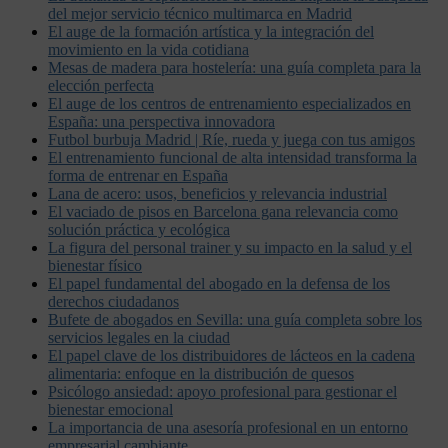
del mejor servicio técnico multimarca en Madrid
El auge de la formación artística y la integración del
movimiento en la vida cotidiana
Mesas de madera para hostelería: una guía completa para la
elección perfecta
El auge de los centros de entrenamiento especializados en
España: una perspectiva innovadora
Futbol burbuja Madrid | Ríe, rueda y juega con tus amigos
El entrenamiento funcional de alta intensidad transforma la
forma de entrenar en España
Lana de acero: usos, beneficios y relevancia industrial
El vaciado de pisos en Barcelona gana relevancia como
solución práctica y ecológica
La figura del personal trainer y su impacto en la salud y el
bienestar físico
El papel fundamental del abogado en la defensa de los
derechos ciudadanos
Bufete de abogados en Sevilla: una guía completa sobre los
servicios legales en la ciudad
El papel clave de los distribuidores de lácteos en la cadena
alimentaria: enfoque en la distribución de quesos
Psicólogo ansiedad: apoyo profesional para gestionar el
bienestar emocional
La importancia de una asesoría profesional en un entorno
empresarial cambiante