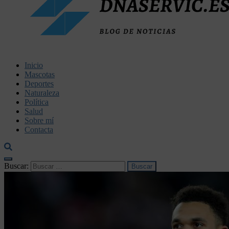
dnaservic.es
Inicio
Mascotas
Deportes
Naturaleza
Política
Salud
Sobre mí
Contacta
Buscar: