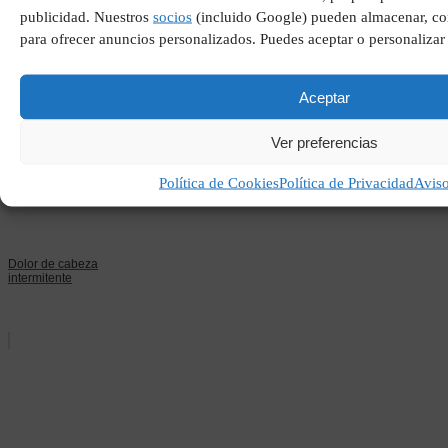
publicidad. Nuestros
socios
(incluido Google) pueden almacenar, com
Que es el sistema limbico
para ofrecer anuncios personalizados. Puedes aceptar o personalizar
Aceptar
Ver preferencias
Política de Cookies
Política de Privacidad
Avis
Dolor de cabeza
intermitente