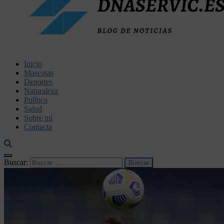
dnaservic.es
Inicio
Mascotas
Deportes
Naturaleza
Política
Salud
Sobre mí
Contacta
Buscar: