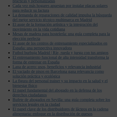
prácticas y personalizadas
Cada vez más hogares apuestan por instalar placas solares
para reducir su factura
La demanda de reparaciones de calidad impulsa la búsqueda
del mejor servicio técnico multimarca en Madrid
El auge de la formación artística y la integración del
movimiento en la vida cotidiana
Mesas de madera para hostelería: una guía completa para la
elección perfecta
El auge de los centros de entrenamiento especializados en
España: una perspectiva innovadora
Futbol burbuja Madrid | Ríe, rueda y juega con tus amigos
El entrenamiento funcional de alta intensidad transforma la
forma de entrenar en España
Lana de acero: usos, beneficios y relevancia industrial
El vaciado de pisos en Barcelona gana relevancia como
solución práctica y ecológica
La figura del personal trainer y su impacto en la salud y el
bienestar físico
El papel fundamental del abogado en la defensa de los
derechos ciudadanos
Bufete de abogados en Sevilla: una guía completa sobre los
servicios legales en la ciudad
El papel clave de los distribuidores de lácteos en la cadena
alimentaria: enfoque en la distribución de quesos