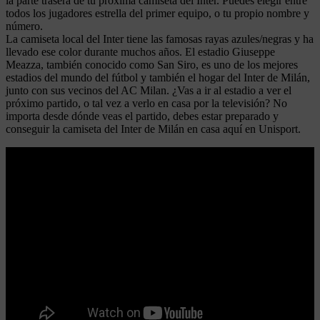
la parte trasera de tu próxima camiseta del Inter. Puedes elegir entre
todos los jugadores estrella del primer equipo, o tu propio nombre y
número.
La camiseta local del Inter tiene las famosas rayas azules/negras y ha
llevado ese color durante muchos años. El estadio Giuseppe
Meazza, también conocido como San Siro, es uno de los mejores
estadios del mundo del fútbol y también el hogar del Inter de Milán,
junto con sus vecinos del AC Milan. ¿Vas a ir al estadio a ver el
próximo partido, o tal vez a verlo en casa por la televisión? No
importa desde dónde veas el partido, debes estar preparado y
conseguir la camiseta del Inter de Milán en casa aquí en Unisport.
Leer más
New york knicks jugadores