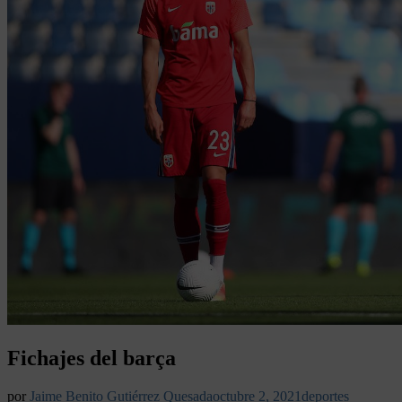
Fichajes del barça
por
Jaime Benito Gutiérrez Quesada
octubre 2, 2021
deportes