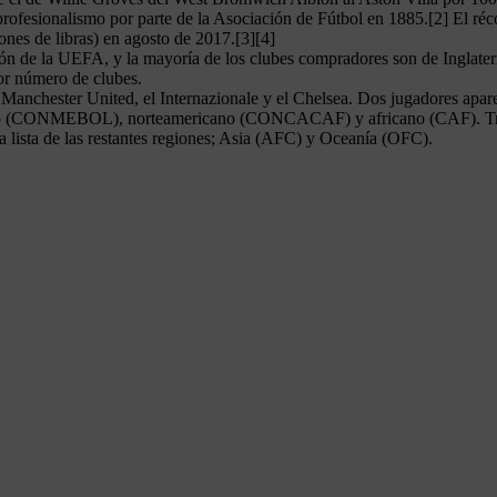
rofesionalismo por parte de la Asociación de Fútbol en 1885.[2] El réco
nes de libras) en agosto de 2017.[3][4]
cción de la UEFA, y la mayoría de los clubes compradores son de Inglaterr
or número de clubes.
l Manchester United, el Internazionale y el Chelsea. Dos jugadores apa
ano (CONMEBOL), norteamericano (CONCACAF) y africano (CAF). Tras el
ista de las restantes regiones; Asia (AFC) y Oceanía (OFC).