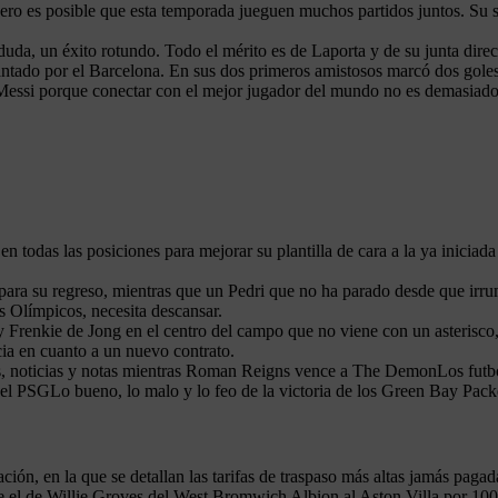
ero es posible que esta temporada jueguen muchos partidos juntos. Su s
 duda, un éxito rotundo. Todo el mérito es de Laporta y de su junta di
ntado por el Barcelona. En sus dos primeros amistosos marcó dos goles, 
 Messi porque conectar con el mejor jugador del mundo no es demasiad
 todas las posiciones para mejorar su plantilla de cara a la ya iniciad
para su regreso, mientras que un Pedri que no ha parado desde que irru
s Olímpicos, necesita descansar.
 Frenkie de Jong en el centro del campo que no viene con un asterisco
cia en cuanto a un nuevo contrato.
icias y notas mientras Roman Reigns vence a The DemonLos futboli
del PSGLo bueno, lo malo y lo feo de la victoria de los Green Bay Pack
iación, en la que se detallan las tarifas de traspaso más altas jamás pag
e el de Willie Groves del West Bromwich Albion al Aston Villa por 100 li