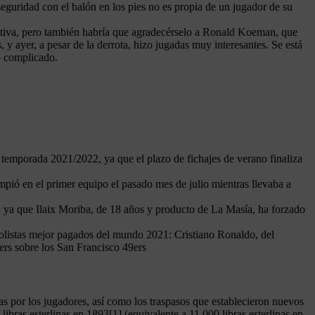
eguridad con el balón en los pies no es propia de un jugador de su
rectiva, pero también habría que agradecérselo a Ronald Koeman, que
y ayer, a pesar de la derrota, hizo jugadas muy interesantes. Se está
o complicado.
a temporada 2021/2022, ya que el plazo de fichajes de verano finaliza
mpió en el primer equipo el pasado mes de julio mientras llevaba a
, ya que Ilaix Moriba, de 18 años y producto de La Masía, ha forzado
stas mejor pagados del mundo 2021: Cristiano Ronaldo, del
ers sobre los San Francisco 49ers
adas por los jugadores, así como los traspasos que establecieron nuevos
bras esterlinas en 1893[1] (equivalente a 11.000 libras esterlinas en