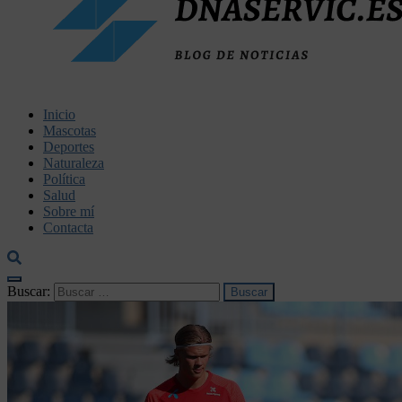
dnaservic.es
Inicio
Mascotas
Deportes
Naturaleza
Política
Salud
Sobre mí
Contacta
Buscar: