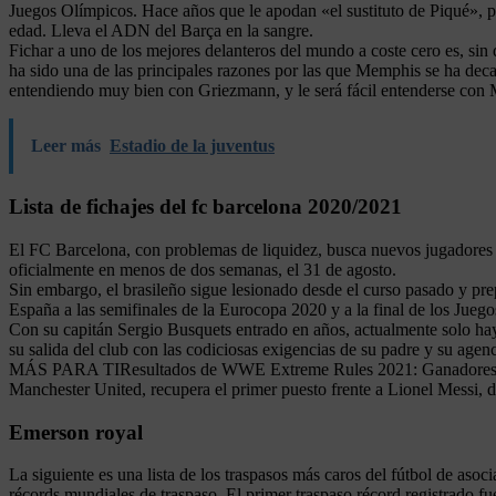
Juegos Olímpicos. Hace años que le apodan «el sustituto de Piqué», p
edad. Lleva el ADN del Barça en la sangre.
Fichar a uno de los mejores delanteros del mundo a coste cero es, sin
ha sido una de las principales razones por las que Memphis se ha deca
entendiendo muy bien con Griezmann, y le será fácil entenderse con
Leer más
Estadio de la juventus
Lista de fichajes del fc barcelona 2020/2021
El FC Barcelona, con problemas de liquidez, busca nuevos jugadores en
oficialmente en menos de dos semanas, el 31 de agosto.
Sin embargo, el brasileño sigue lesionado desde el curso pasado y pre
España a las semifinales de la Eurocopa 2020 y a la final de los Juego
Con su capitán Sergio Busquets entrado en años, actualmente solo hay
su salida del club con las codiciosas exigencias de su padre y su agen
MÁS PARA TIResultados de WWE Extreme Rules 2021: Ganadores, not
Manchester United, recupera el primer puesto frente a Lionel Messi, 
Emerson royal
La siguiente es una lista de los traspasos más caros del fútbol de asoc
récords mundiales de traspaso. El primer traspaso récord registrado fu