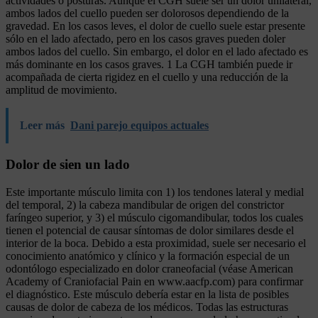
actividades o posturas. Aunque el CGH suele ser un dolor unilateral,
ambos lados del cuello pueden ser dolorosos dependiendo de la
gravedad. En los casos leves, el dolor de cuello suele estar presente
sólo en el lado afectado, pero en los casos graves pueden doler
ambos lados del cuello. Sin embargo, el dolor en el lado afectado es
más dominante en los casos graves. 1 La CGH también puede ir
acompañada de cierta rigidez en el cuello y una reducción de la
amplitud de movimiento.
Leer más
Dani parejo equipos actuales
Dolor de sien un lado
Este importante músculo limita con 1) los tendones lateral y medial
del temporal, 2) la cabeza mandibular de origen del constrictor
faríngeo superior, y 3) el músculo cigomandibular, todos los cuales
tienen el potencial de causar síntomas de dolor similares desde el
interior de la boca. Debido a esta proximidad, suele ser necesario el
conocimiento anatómico y clínico y la formación especial de un
odontólogo especializado en dolor craneofacial (véase American
Academy of Craniofacial Pain en www.aacfp.com) para confirmar
el diagnóstico. Este músculo debería estar en la lista de posibles
causas de dolor de cabeza de los médicos. Todas las estructuras