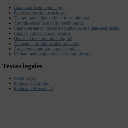
Cuanto tarda en bajar la ggt
Peores meses de un cachorro
Tiempo que tardan en bajar transaminasas
Comida casera para perra recién parida
Cuanto tardan en caerse los puntos de una gata esterilizada
Cuantas bolitas tiene un rosario
Densidad del aluminio en kg m3
Alimentos prohibidos bichon maltes
A que temperatura mueren las pulgas
Me han metido algo en la cerradura de casa
Textos legales
Aviso Legal
Política de Cookies
Política de Privacidad