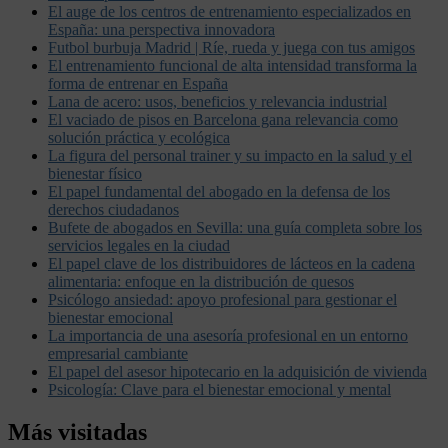
El auge de los centros de entrenamiento especializados en
España: una perspectiva innovadora
Futbol burbuja Madrid | Ríe, rueda y juega con tus amigos
El entrenamiento funcional de alta intensidad transforma la
forma de entrenar en España
Lana de acero: usos, beneficios y relevancia industrial
El vaciado de pisos en Barcelona gana relevancia como
solución práctica y ecológica
La figura del personal trainer y su impacto en la salud y el
bienestar físico
El papel fundamental del abogado en la defensa de los
derechos ciudadanos
Bufete de abogados en Sevilla: una guía completa sobre los
servicios legales en la ciudad
El papel clave de los distribuidores de lácteos en la cadena
alimentaria: enfoque en la distribución de quesos
Psicólogo ansiedad: apoyo profesional para gestionar el
bienestar emocional
La importancia de una asesoría profesional en un entorno
empresarial cambiante
El papel del asesor hipotecario en la adquisición de vivienda
Psicología: Clave para el bienestar emocional y mental
Más visitadas