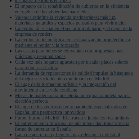
instalador de toldos en Ibizia
El impacto de la rehabilitación de cubiertas en la eficiencia
energética de las viviendas madrileñas
Valencia redefine la vivienda mediterránea: más luz,
materiales naturales y espacios pensados para vivir mejor
La evolución visual en el sector inmobiliario y el papel de la
empresa de renders
La evolución tecnológica en la visualización arquitectónica
mediante el render y la fotografía
Las cestas para bebés se reinventan con propuestas más
prácticas y personalizadas
Cada vez más hogares apuestan por instalar placas solares
para reducir su factura
La demanda de reparaciones de calidad impulsa la búsqueda
del mejor servicio técnico multimarca en Madrid
El auge de la formación artística y la integración del
movimiento en la vida cotidiana
Mesas de madera para hostelería: una guía completa para la
elección perfecta
El auge de los centros de entrenamiento especializados en
España: una perspectiva innovadora
Futbol burbuja Madrid | Ríe, rueda y juega con tus amigos
El entrenamiento funcional de alta intensidad transforma la
forma de entrenar en España
Lana de acero: usos, beneficios y relevancia industrial