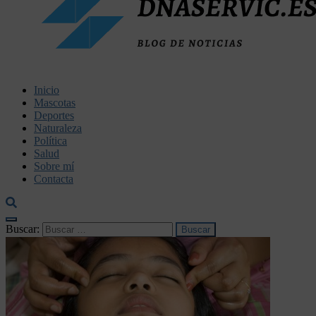
dnaservic.es
Inicio
Mascotas
Deportes
Naturaleza
Política
Salud
Sobre mí
Contacta
Buscar: