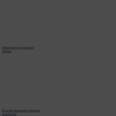
Sindrome del espectro
autista
Ricardo quaresma daphne
quaresma