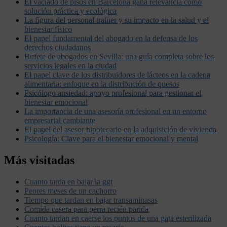
El vaciado de pisos en Barcelona gana relevancia como
solución práctica y ecológica
La figura del personal trainer y su impacto en la salud y el
bienestar físico
El papel fundamental del abogado en la defensa de los
derechos ciudadanos
Bufete de abogados en Sevilla: una guía completa sobre los
servicios legales en la ciudad
El papel clave de los distribuidores de lácteos en la cadena
alimentaria: enfoque en la distribución de quesos
Psicólogo ansiedad: apoyo profesional para gestionar el
bienestar emocional
La importancia de una asesoría profesional en un entorno
empresarial cambiante
El papel del asesor hipotecario en la adquisición de vivienda
Psicología: Clave para el bienestar emocional y mental
Más visitadas
Cuanto tarda en bajar la ggt
Peores meses de un cachorro
Tiempo que tardan en bajar transaminasas
Comida casera para perra recién parida
Cuanto tardan en caerse los puntos de una gata esterilizada