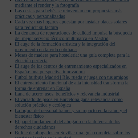
mediante el render y la fotografía
Las cestas para bebés se reinventan con propuestas más
prácticas y personalizadas
Cada vez más hogares apuestan por instalar placas solares
para reducir su factura
La demanda de reparaciones de calidad impulsa la búsqueda
del mejor servicio técnico multimarca en Madrid
El auge de la formación artística y la integración del
movimiento en la vida cotidiana
Mesas de madera para hostelería: una guía completa para la
elección perfecta
El auge de los centros de entrenamiento especializados en
España: una perspectiva innovadora
Futbol burbuja Madrid | Ríe, rueda y juega con tus amigos
El entrenamiento funcional de alta intensidad transforma la
forma de entrenar en España
Lana de acero: usos, beneficios y relevancia industrial
El vaciado de pisos en Barcelona gana relevancia como
solución práctica y ecológica
La figura del personal trainer y su impacto en la salud y el
bienestar físico
El papel fundamental del abogado en la defensa de los
derechos ciudadanos
Bufete de abogados en Sevilla: una guía completa sobre los