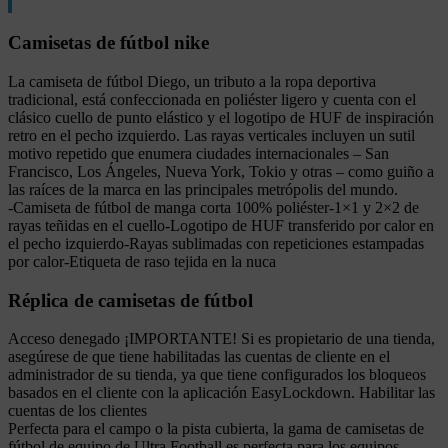
Camisetas de fútbol nike
La camiseta de fútbol Diego, un tributo a la ropa deportiva
tradicional, está confeccionada en poliéster ligero y cuenta con el
clásico cuello de punto elástico y el logotipo de HUF de inspiración
retro en el pecho izquierdo. Las rayas verticales incluyen un sutil
motivo repetido que enumera ciudades internacionales – San
Francisco, Los Ángeles, Nueva York, Tokio y otras – como guiño a
las raíces de la marca en las principales metrópolis del mundo.
-Camiseta de fútbol de manga corta 100% poliéster-1×1 y 2×2 de
rayas teñidas en el cuello-Logotipo de HUF transferido por calor en
el pecho izquierdo-Rayas sublimadas con repeticiones estampadas
por calor-Etiqueta de raso tejida en la nuca
Réplica de camisetas de fútbol
Acceso denegado ¡IMPORTANTE! Si es propietario de una tienda,
asegúrese de que tiene habilitadas las cuentas de cliente en el
administrador de su tienda, ya que tiene configurados los bloqueos
basados en el cliente con la aplicación EasyLockdown. Habilitar las
cuentas de los clientes
Perfecta para el campo o la pista cubierta, la gama de camisetas de
fútbol de equipo de Ultra Football es perfecta para los equipos