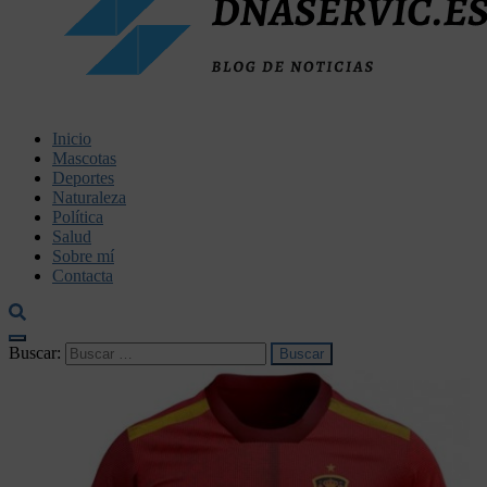
dnaservic.es
Inicio
Mascotas
Deportes
Naturaleza
Política
Salud
Sobre mí
Contacta
Buscar: