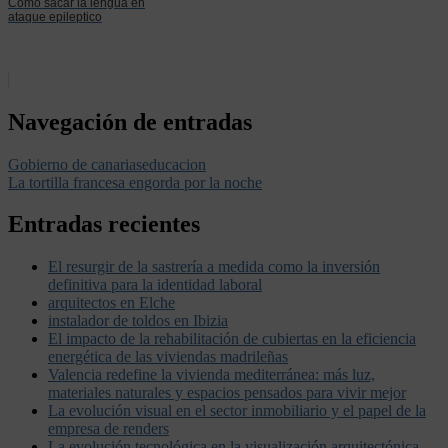
Como sacar la lengua en
ataque epileptico
Navegación de entradas
Gobierno de canariaseducacion
La tortilla francesa engorda por la noche
Entradas recientes
El resurgir de la sastrería a medida como la inversión
definitiva para la identidad laboral
arquitectos en Elche
instalador de toldos en Ibizia
El impacto de la rehabilitación de cubiertas en la eficiencia
energética de las viviendas madrileñas
Valencia redefine la vivienda mediterránea: más luz,
materiales naturales y espacios pensados para vivir mejor
La evolución visual en el sector inmobiliario y el papel de la
empresa de renders
La evolución tecnológica en la visualización arquitectónica