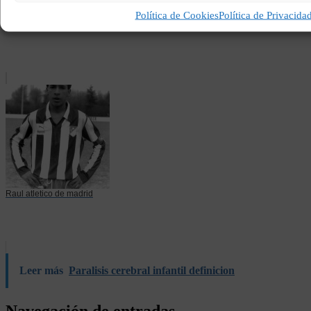
Política de Cookies
Política de Privacida
Portero titular real sociedad
Raul atletico de madrid
Leer más
Paralisis cerebral infantil definicion
Navegación de entradas