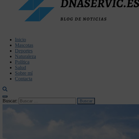
dnaservic.es
Inicio
Mascotas
Deportes
Naturaleza
Política
Salud
Sobre mí
Contacta
Buscar: