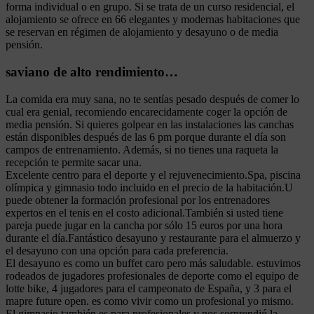
forma individual o en grupo. Si se trata de un curso residencial, el
alojamiento se ofrece en 66 elegantes y modernas habitaciones que
se reservan en régimen de alojamiento y desayuno o de media
pensión.
saviano de alto rendimiento…
La comida era muy sana, no te sentías pesado después de comer lo
cual era genial, recomiendo encarecidamente coger la opción de
media pensión. Si quieres golpear en las instalaciones las canchas
están disponibles después de las 6 pm porque durante el día son
campos de entrenamiento. Además, si no tienes una raqueta la
recepción te permite sacar una.
Excelente centro para el deporte y el rejuvenecimiento.Spa, piscina
olímpica y gimnasio todo incluido en el precio de la habitación.U
puede obtener la formación profesional por los entrenadores
expertos en el tenis en el costo adicional.También si usted tiene
pareja puede jugar en la cancha por sólo 15 euros por una hora
durante el día.Fantástico desayuno y restaurante para el almuerzo y
el desayuno con una opción para cada preferencia.
El desayuno es como un buffet caro pero más saludable. estuvimos
rodeados de jugadores profesionales de deporte como el equipo de
lotte bike, 4 jugadores para el campeonato de España, y 3 para el
mapre future open. es como vivir como un profesional yo mismo.
El gimnasio también es para profesionales y nos sorprendió la