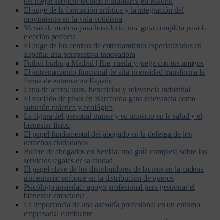
del mejor servicio técnico multimarca en Madrid
El auge de la formación artística y la integración del
movimiento en la vida cotidiana
Mesas de madera para hostelería: una guía completa para la
elección perfecta
El auge de los centros de entrenamiento especializados en
España: una perspectiva innovadora
Futbol burbuja Madrid | Ríe, rueda y juega con tus amigos
El entrenamiento funcional de alta intensidad transforma la
forma de entrenar en España
Lana de acero: usos, beneficios y relevancia industrial
El vaciado de pisos en Barcelona gana relevancia como
solución práctica y ecológica
La figura del personal trainer y su impacto en la salud y el
bienestar físico
El papel fundamental del abogado en la defensa de los
derechos ciudadanos
Bufete de abogados en Sevilla: una guía completa sobre los
servicios legales en la ciudad
El papel clave de los distribuidores de lácteos en la cadena
alimentaria: enfoque en la distribución de quesos
Psicólogo ansiedad: apoyo profesional para gestionar el
bienestar emocional
La importancia de una asesoría profesional en un entorno
empresarial cambiante