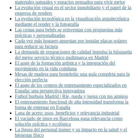
materiales naturales y espacios pensados para vivir mejor
La evolución visual en el sector inmobiliario y el papel de la
empresa de renders
La evolución tecnológica en la visualización arquitectónica
mediante el render y la fotografía
Las cestas para bebés se reinventan con propuestas más
prácticas y personalizadas
Cada vez más hogares apuestan por instalar placas solares
para reducir su factura
La demanda de reparaciones de calidad impulsa la búsqueda
del mejor servicio técnico multimarca en Madrid
El auge de la formación artística y la integración del
movimiento en la vida cotidiana
Mesas de madera para hostelería: una guía completa para la
elección perfecta
El auge de los centros de entrenamiento especializados en
España: una perspectiva innovadora
Futbol burbuja Madrid | Ríe, rueda y juega con tus amigos
El entrenamiento funcional de alta intensidad transforma la
forma de entrenar en España
Lana de acero: usos, beneficios y relevancia industrial
El vaciado de pisos en Barcelona gana relevancia como
solución práctica y ecológica
La figura del personal trainer y su impacto en la salud y el
bienestar físico