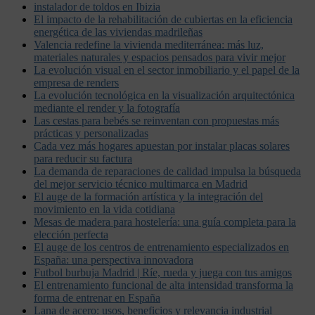
instalador de toldos en Ibizia
El impacto de la rehabilitación de cubiertas en la eficiencia
energética de las viviendas madrileñas
Valencia redefine la vivienda mediterránea: más luz,
materiales naturales y espacios pensados para vivir mejor
La evolución visual en el sector inmobiliario y el papel de la
empresa de renders
La evolución tecnológica en la visualización arquitectónica
mediante el render y la fotografía
Las cestas para bebés se reinventan con propuestas más
prácticas y personalizadas
Cada vez más hogares apuestan por instalar placas solares
para reducir su factura
La demanda de reparaciones de calidad impulsa la búsqueda
del mejor servicio técnico multimarca en Madrid
El auge de la formación artística y la integración del
movimiento en la vida cotidiana
Mesas de madera para hostelería: una guía completa para la
elección perfecta
El auge de los centros de entrenamiento especializados en
España: una perspectiva innovadora
Futbol burbuja Madrid | Ríe, rueda y juega con tus amigos
El entrenamiento funcional de alta intensidad transforma la
forma de entrenar en España
Lana de acero: usos, beneficios y relevancia industrial