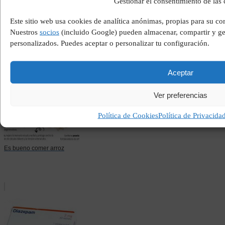
Gestionar el consentimiento de las
Este sitio web usa cookies de analítica anónimas, propias para su co
Mi perro ha comido nueces
Nuestros
socios
(incluido Google) pueden almacenar, compartir y ges
personalizados. Puedes aceptar o personalizar tu configuración.
Aceptar
Ver preferencias
Política de Cookies
Política de Privacida
Es bueno comer arroz