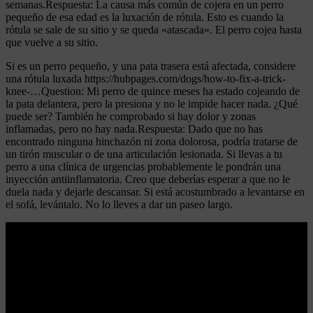
semanas.Respuesta: La causa más común de cojera en un perro
pequeño de esa edad es la luxación de rótula. Esto es cuando la
rótula se sale de su sitio y se queda «atascada». El perro cojea hasta
que vuelve a su sitio.
Si es un perro pequeño, y una pata trasera está afectada, considere
una rótula luxada https://hubpages.com/dogs/how-to-fix-a-trick-
knee-…Question: Mi perro de quince meses ha estado cojeando de
la pata delantera, pero la presiona y no le impide hacer nada. ¿Qué
puede ser? También he comprobado si hay dolor y zonas
inflamadas, pero no hay nada.Respuesta: Dado que no has
encontrado ninguna hinchazón ni zona dolorosa, podría tratarse de
un tirón muscular o de una articulación lesionada. Si llevas a tu
perro a una clínica de urgencias probablemente le pondrán una
inyección antiinflamatoria. Creo que deberías esperar a que no le
duela nada y dejarle descansar. Si está acostumbrado a levantarse en
el sofá, levántalo. No lo lleves a dar un paseo largo.