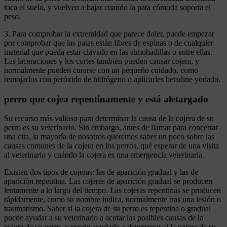
toca el suelo, y vuelven a bajar cuando la pata cómoda soporta el
peso.
3. Para comprobar la extremidad que parece doler, puede empezar
por comprobar que las patas están libres de espinas o de cualquier
material que pueda estar clavado en las almohadillas o entre ellas.
Las laceraciones y los cortes también pueden causar cojera, y
normalmente pueden curarse con un pequeño cuidado, como
remojarlos con peróxido de hidrógeno o aplicarles betadine yodado.
perro que cojea repentinamente y está aletargado
Su recurso más valioso para determinar la causa de la cojera de su
perro es su veterinario. Sin embargo, antes de llamar para concertar
una cita, la mayoría de nosotros queremos saber un poco sobre las
causas comunes de la cojera en los perros, qué esperar de una visita
al veterinario y cuándo la cojera es una emergencia veterinaria.
Existen dos tipos de cojeras: las de aparición gradual y las de
aparición repentina. Las cojeras de aparición gradual se producen
lentamente a lo largo del tiempo. Las cojeras repentinas se producen
rápidamente, como su nombre indica, normalmente tras una lesión o
traumatismo. Saber si la cojera de su perro es repentina o gradual
puede ayudar a su veterinario a acotar las posibles causas de la
cojera de su perro, y puede ayudarle a determinar si la cojera de su