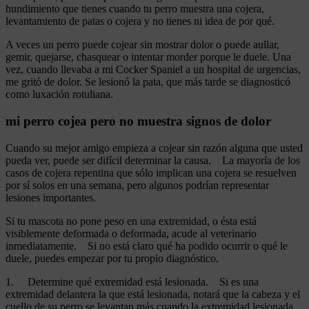
hundimiento que tienes cuando tu perro muestra una cojera,
levantamiento de patas o cojera y no tienes ni idea de por qué.
A veces un perro puede cojear sin mostrar dolor o puede aullar,
gemir, quejarse, chasquear o intentar morder porque le duele. Una
vez, cuando llevaba a mi Cocker Spaniel a un hospital de urgencias,
me gritó de dolor. Se lesionó la pata, que más tarde se diagnosticó
como luxación rotuliana.
mi perro cojea pero no muestra signos de dolor
Cuando su mejor amigo empieza a cojear sin razón alguna que usted
pueda ver, puede ser difícil determinar la causa. La mayoría de los
casos de cojera repentina que sólo implican una cojera se resuelven
por sí solos en una semana, pero algunos podrían representar
lesiones importantes.
Si tu mascota no pone peso en una extremidad, o ésta está
visiblemente deformada o deformada, acude al veterinario
inmediatamente. Si no está claro qué ha podido ocurrir o qué le
duele, puedes empezar por tu propio diagnóstico.
1. Determine qué extremidad está lesionada. Si es una
extremidad delantera la que está lesionada, notará que la cabeza y el
cuello de su perro se levantan más cuando la extremidad lesionada