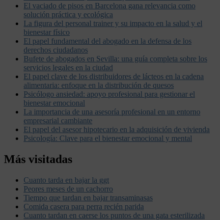
El vaciado de pisos en Barcelona gana relevancia como
solución práctica y ecológica
La figura del personal trainer y su impacto en la salud y el
bienestar físico
El papel fundamental del abogado en la defensa de los
derechos ciudadanos
Bufete de abogados en Sevilla: una guía completa sobre los
servicios legales en la ciudad
El papel clave de los distribuidores de lácteos en la cadena
alimentaria: enfoque en la distribución de quesos
Psicólogo ansiedad: apoyo profesional para gestionar el
bienestar emocional
La importancia de una asesoría profesional en un entorno
empresarial cambiante
El papel del asesor hipotecario en la adquisición de vivienda
Psicología: Clave para el bienestar emocional y mental
Más visitadas
Cuanto tarda en bajar la ggt
Peores meses de un cachorro
Tiempo que tardan en bajar transaminasas
Comida casera para perra recién parida
Cuanto tardan en caerse los puntos de una gata esterilizada