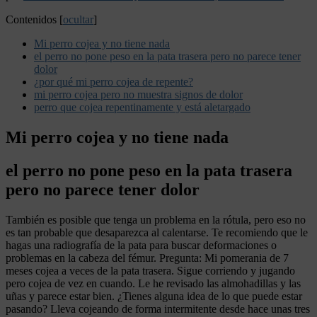
Contenidos
[
ocultar
]
Mi perro cojea y no tiene nada
el perro no pone peso en la pata trasera pero no parece tener
dolor
¿por qué mi perro cojea de repente?
mi perro cojea pero no muestra signos de dolor
perro que cojea repentinamente y está aletargado
Mi perro cojea y no tiene nada
el perro no pone peso en la pata trasera
pero no parece tener dolor
También es posible que tenga un problema en la rótula, pero eso no
es tan probable que desaparezca al calentarse. Te recomiendo que le
hagas una radiografía de la pata para buscar deformaciones o
problemas en la cabeza del fémur. Pregunta: Mi pomerania de 7
meses cojea a veces de la pata trasera. Sigue corriendo y jugando
pero cojea de vez en cuando. Le he revisado las almohadillas y las
uñas y parece estar bien. ¿Tienes alguna idea de lo que puede estar
pasando? Lleva cojeando de forma intermitente desde hace unas tres