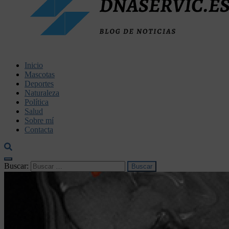
dnaservic.es
Inicio
Mascotas
Deportes
Naturaleza
Política
Salud
Sobre mí
Contacta
Buscar: