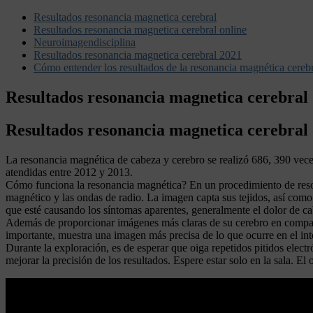
Resultados resonancia magnetica cerebral
Resultados resonancia magnetica cerebral online
Neuroimagendisciplina
Resultados resonancia magnetica cerebral 2021
Cómo entender los resultados de la resonancia magnética cereb
Resultados resonancia magnetica cerebral
Resultados resonancia magnetica cerebral 
La resonancia magnética de cabeza y cerebro se realizó 686, 390 vec
atendidas entre 2012 y 2013.
Cómo funciona la resonancia magnética? En un procedimiento de reso
magnético y las ondas de radio. La imagen capta sus tejidos, así como 
que esté causando los síntomas aparentes, generalmente el dolor de ca
Además de proporcionar imágenes más claras de su cerebro en compara
importante, muestra una imagen más precisa de lo que ocurre en el inte
Durante la exploración, es de esperar que oiga repetidos pitidos elect
mejorar la precisión de los resultados. Espere estar solo en la sala. E
Leer más
Bebe de 25 semanas de gestacion puede sobrevivir