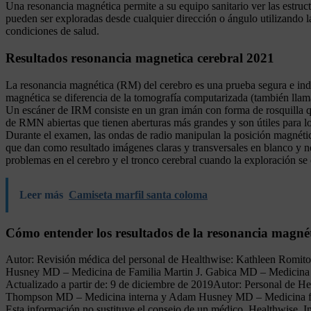
Una resonancia magnética permite a su equipo sanitario ver las estruct
pueden ser exploradas desde cualquier dirección o ángulo utilizando l
condiciones de salud.
Resultados resonancia magnetica cerebral 2021
La resonancia magnética (RM) del cerebro es una prueba segura e indo
magnética se diferencia de la tomografía computarizada (también llam
Un escáner de IRM consiste en un gran imán con forma de rosquilla qu
de RMN abiertas que tienen aberturas más grandes y son útiles para lo
Durante el examen, las ondas de radio manipulan la posición magnétic
que dan como resultado imágenes claras y transversales en blanco y n
problemas en el cerebro y el tronco cerebral cuando la exploración se 
Leer más
Camiseta marfil santa coloma
Cómo entender los resultados de la resonancia magnét
Autor: Revisión médica del personal de Healthwise: Kathleen Ro
Husney MD – Medicina de Familia Martin J. Gabica MD – Medicina 
Actualizado a partir de: 9 de diciembre de 2019Autor: Personal d
Thompson MD – Medicina interna y Adam Husney MD – Medicina fami
Esta información no sustituye el consejo de un médico. Healthwise, Inc