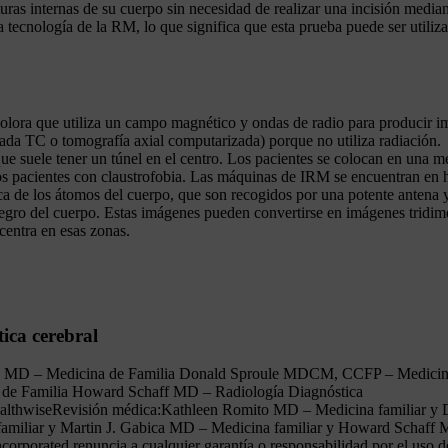
uras internas de su cuerpo sin necesidad de realizar una incisión median
a tecnología de la RM, lo que significa que esta prueba puede ser utili
lora que utiliza un campo magnético y ondas de radio para producir imá
ada TC o tomografía axial computarizada) porque no utiliza radiación.
e suele tener un túnel en el centro. Los pacientes se colocan en una me
s pacientes con claustrofobia. Las máquinas de IRM se encuentran en ho
a de los átomos del cuerpo, que son recogidos por una potente antena y
egro del cuerpo. Estas imágenes pueden convertirse en imágenes tridime
centra en esas zonas.
ica cerebral
mito MD – Medicina de Familia Donald Sproule MDCM, CCFP – Medici
de Familia Howard Schaff MD – Radiología Diagnóstica
e HealthwiseRevisión médica:Kathleen Romito MD – Medicina familiar
liar y Martin J. Gabica MD – Medicina familiar y Howard Schaff MD
orporated renuncia a cualquier garantía o responsabilidad por el uso de