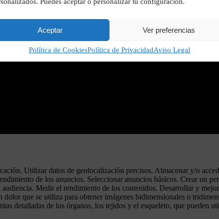
sonalizados. Puedes aceptar o personalizar tu configuración.
Aceptar
Ver preferencias
Política de Cookies
Política de Privacidad
Aviso Legal
ificación. Utilizar datos de geolocalización precisos. Almacenar y/o acce
rendimiento de los anuncios. Seleccionar anuncios básicos. Crear un per
 audiencia. Medir el rendimiento de los contenidos. Desarrollar y mejor
dolor que se utiliza para obtener imágenes bidimensionales o tridimensi
s detalladas de los órganos, los tejidos y el esqueleto, que pueden uti