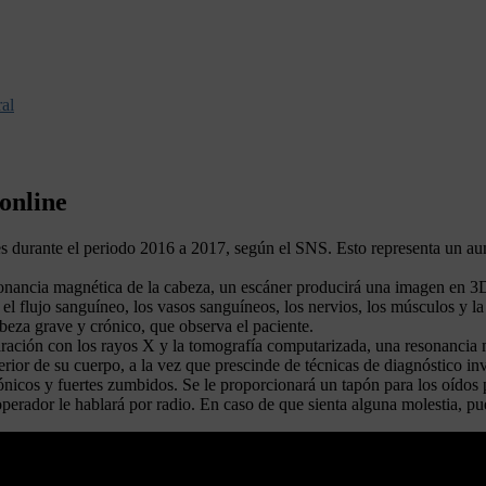
ral
online
es durante el periodo 2016 a 2017, según el SNS. Esto representa un 
nancia magnética de la cabeza, un escáner producirá una imagen en 3
el flujo sanguíneo, los vasos sanguíneos, los nervios, los músculos y la
beza grave y crónico, que observa el paciente.
ción con los rayos X y la tomografía computarizada, una resonancia m
rior de su cuerpo, a la vez que prescinde de técnicas de diagnóstico in
rónicos y fuertes zumbidos. Se le proporcionará un tapón para los oídos
l operador le hablará por radio. En caso de que sienta alguna molestia, p