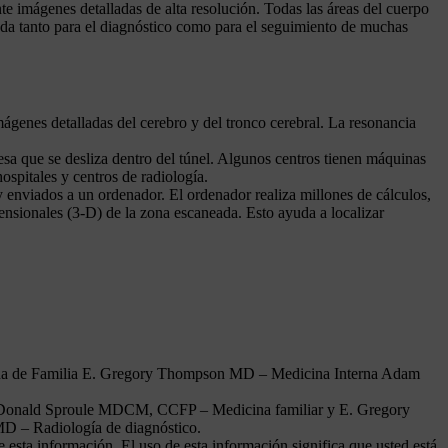
te imágenes detalladas de alta resolución. Todas las áreas del cuerpo
zada tanto para el diagnóstico como para el seguimiento de muchas
genes detalladas del cerebro y del tronco cerebral. La resonancia
sa que se desliza dentro del túnel. Algunos centros tienen máquinas
spitales y centros de radiología.
 enviados a un ordenador. El ordenador realiza millones de cálculos,
nsionales (3-D) de la zona escaneada. Esto ayuda a localizar
na de Familia E. Gregory Thompson MD – Medicina Interna Adam
 y Donald Sproule MDCM, CCFP – Medicina familiar y E. Gregory
 – Radiología de diagnóstico.
 esta información. El uso de esta información significa que usted está