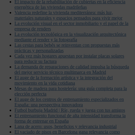
El impacto de la rehabilitación de cubiertas en la eficiencia
energética de las viviendas madrileñas
Valencia redefine la vivienda mediterránea: más luz,
materiales naturales y espacios pensados para vivir mejor
La evolución visual en el sector inmobiliario y el papel de la
empresa de renders
La evolución tecnológica en la visualización arquitectónica
mediante el render y la fotografía
Las cestas para bebés se reinventan con propuestas más
prácticas y personalizadas
Cada vez más hogares apuestan por instalar placas solares
para reducir su factura
La demanda de reparaciones de calidad impulsa la búsqueda
del mejor servicio técnico multimarca en Madrid
El auge de la formación artística y la integración del
movimiento en la vida cotidiana
Mesas de madera para hostelería: una guía completa para la
elección perfecta
El auge de los centros de entrenamiento especializados en
España: una perspectiva innovadora
Futbol burbuja Madrid | Ríe, rueda y juega con tus amigos
El entrenamiento funcional de alta intensidad transforma la
forma de entrenar en España
Lana de acero: usos, beneficios y relevancia industrial
El vaciado de pisos en Barcelona gana relevancia como