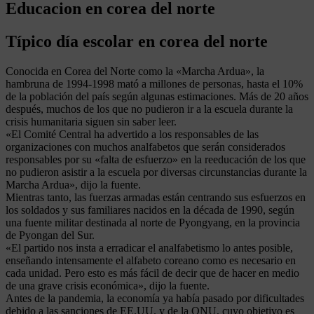
Educacion en corea del norte
Típico día escolar en corea del norte
Conocida en Corea del Norte como la «Marcha Ardua», la
hambruna de 1994-1998 mató a millones de personas, hasta el 10%
de la población del país según algunas estimaciones. Más de 20 años
después, muchos de los que no pudieron ir a la escuela durante la
crisis humanitaria siguen sin saber leer.
«El Comité Central ha advertido a los responsables de las
organizaciones con muchos analfabetos que serán considerados
responsables por su «falta de esfuerzo» en la reeducación de los que
no pudieron asistir a la escuela por diversas circunstancias durante la
Marcha Ardua», dijo la fuente.
Mientras tanto, las fuerzas armadas están centrando sus esfuerzos en
los soldados y sus familiares nacidos en la década de 1990, según
una fuente militar destinada al norte de Pyongyang, en la provincia
de Pyongan del Sur.
«El partido nos insta a erradicar el analfabetismo lo antes posible,
enseñando intensamente el alfabeto coreano como es necesario en
cada unidad. Pero esto es más fácil de decir que de hacer en medio
de una grave crisis económica», dijo la fuente.
Antes de la pandemia, la economía ya había pasado por dificultades
debido a las sanciones de EE.UU. y de la ONU, cuyo objetivo es