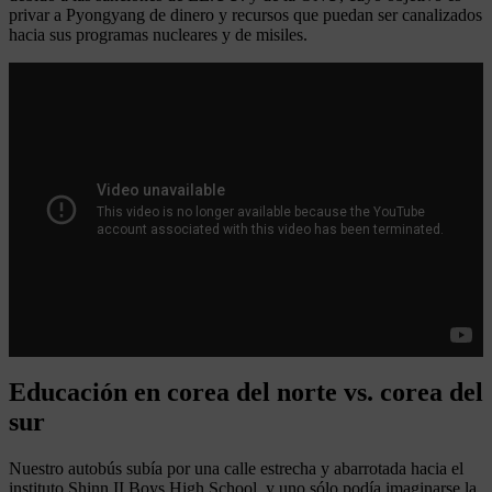
privar a Pyongyang de dinero y recursos que puedan ser canalizados
hacia sus programas nucleares y de misiles.
Leer más
Patinete electrico ruedas gordas
Educación en corea del norte vs. corea del
sur
Nuestro autobús subía por una calle estrecha y abarrotada hacia el
instituto Shinn II Boys High School, y uno sólo podía imaginarse la