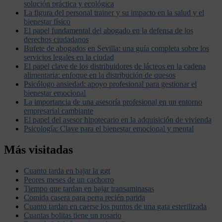
solución práctica y ecológica
La figura del personal trainer y su impacto en la salud y el
bienestar físico
El papel fundamental del abogado en la defensa de los
derechos ciudadanos
Bufete de abogados en Sevilla: una guía completa sobre los
servicios legales en la ciudad
El papel clave de los distribuidores de lácteos en la cadena
alimentaria: enfoque en la distribución de quesos
Psicólogo ansiedad: apoyo profesional para gestionar el
bienestar emocional
La importancia de una asesoría profesional en un entorno
empresarial cambiante
El papel del asesor hipotecario en la adquisición de vivienda
Psicología: Clave para el bienestar emocional y mental
Más visitadas
Cuanto tarda en bajar la ggt
Peores meses de un cachorro
Tiempo que tardan en bajar transaminasas
Comida casera para perra recién parida
Cuanto tardan en caerse los puntos de una gata esterilizada
Cuantas bolitas tiene un rosario