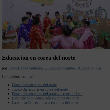
Educacion en corea del norte
por
Jaime Benito Gutiérrez Quesada
septiembre 18, 2021
politica
Contenidos
[
ocultar
]
Educacion en corea del norte
Típico día escolar en corea del norte
Educación en corea del norte vs. corea del sur
Estadísticas de educación en corea del norte
La educación secundaria en corea del norte