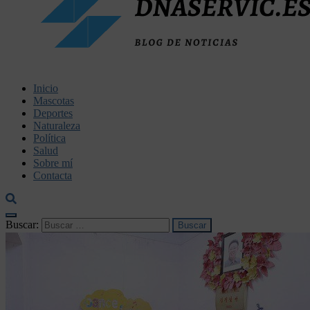
dnaservic.es
Inicio
Mascotas
Deportes
Naturaleza
Política
Salud
Sobre mí
Contacta
Buscar: