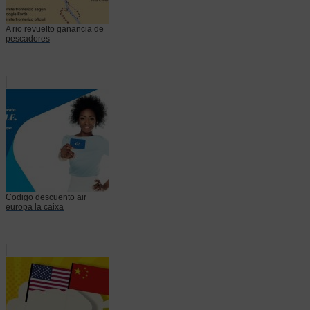
A rio revuelto ganancia de
pescadores
Codigo descuento air
europa la caixa