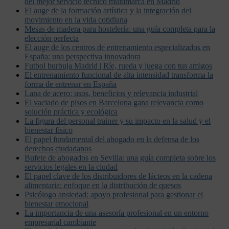
del mejor servicio técnico multimarca en Madrid
El auge de la formación artística y la integración del
movimiento en la vida cotidiana
Mesas de madera para hostelería: una guía completa para la
elección perfecta
El auge de los centros de entrenamiento especializados en
España: una perspectiva innovadora
Futbol burbuja Madrid | Ríe, rueda y juega con tus amigos
El entrenamiento funcional de alta intensidad transforma la
forma de entrenar en España
Lana de acero: usos, beneficios y relevancia industrial
El vaciado de pisos en Barcelona gana relevancia como
solución práctica y ecológica
La figura del personal trainer y su impacto en la salud y el
bienestar físico
El papel fundamental del abogado en la defensa de los
derechos ciudadanos
Bufete de abogados en Sevilla: una guía completa sobre los
servicios legales en la ciudad
El papel clave de los distribuidores de lácteos en la cadena
alimentaria: enfoque en la distribución de quesos
Psicólogo ansiedad: apoyo profesional para gestionar el
bienestar emocional
La importancia de una asesoría profesional en un entorno
empresarial cambiante