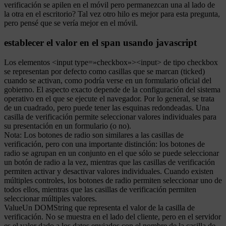
verificación se apilen en el móvil pero permanezcan una al lado de
la otra en el escritorio? Tal vez otro hilo es mejor para esta pregunta,
pero pensé que se vería mejor en el móvil.
establecer el valor en el span usando javascript
Los elementos <input type=»checkbox»><input> de tipo checkbox
se representan por defecto como casillas que se marcan (ticked)
cuando se activan, como podría verse en un formulario oficial del
gobierno. El aspecto exacto depende de la configuración del sistema
operativo en el que se ejecute el navegador. Por lo general, se trata
de un cuadrado, pero puede tener las esquinas redondeadas. Una
casilla de verificación permite seleccionar valores individuales para
su presentación en un formulario (o no).
Nota: Los botones de radio son similares a las casillas de
verificación, pero con una importante distinción: los botones de
radio se agrupan en un conjunto en el que sólo se puede seleccionar
un botón de radio a la vez, mientras que las casillas de verificación
permiten activar y desactivar valores individuales. Cuando existen
múltiples controles, los botones de radio permiten seleccionar uno de
todos ellos, mientras que las casillas de verificación permiten
seleccionar múltiples valores.
ValueUn DOMString que representa el valor de la casilla de
verificación. No se muestra en el lado del cliente, pero en el servidor
es el valor dado a los datos enviados con el nombre de la casilla de