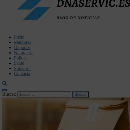
dnaservic.es
Inicio
Mascotas
Deportes
Naturaleza
Política
Salud
Sobre mí
Contacta
Buscar: