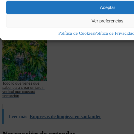
Aceptar
Tiempo de calidad en
familia haciendo
manualidades
Ver preferencias
Política de Cookies
Política de Privacida
Todo lo que tienes que
saber para crear un jardín
vertical que causará
sensación
Leer más
Empresas de limpieza en santander
Navegación de entradas