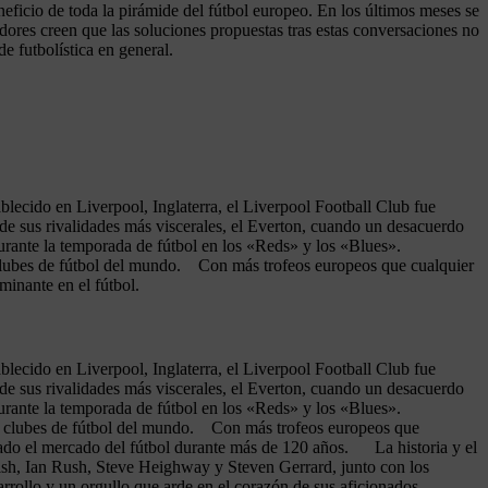
eficio de toda la pirámide del fútbol europeo. En los últimos meses se
dores creen que las soluciones propuestas tras estas conversaciones no
e futbolística en general.
lecido en Liverpool, Inglaterra, el Liverpool Football Club fue
de sus rivalidades más viscerales, el Everton, cuando un desacuerdo
urante la temporada de fútbol en los «Reds» y los «Blues».
 clubes de fútbol del mundo. Con más trofeos europeos que cualquier
inante en el fútbol.
lecido en Liverpool, Inglaterra, el Liverpool Football Club fue
de sus rivalidades más viscerales, el Everton, cuando un desacuerdo
urante la temporada de fútbol en los «Reds» y los «Blues».
es clubes de fútbol del mundo. Con más trofeos europeos que
ado el mercado del fútbol durante más de 120 años. La historia y el
lish, Ian Rush, Steve Heighway y Steven Gerrard, junto con los
rrollo y un orgullo que arde en el corazón de sus aficionados.