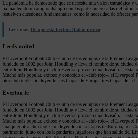
La pandemia ha demostrado que se necesita una visión estratégica y un
ha mantenido un amplio diálogo con las partes interesadas del fútbol 
resuelven cuestiones fundamentales, como la necesidad de ofrecer parti
Leer más
De que esta hecho el balon de oro
Leeds united
El Liverpool Football Club es uno de los equipos de la Premier Leagu
fundado en 1892 por John Houdling y lleva el nombre de su ciudad de 
entre John Houdling y el club Everton provocó una división. Esta agu
Mucho más popular, exitoso y conocido el «club rojo», el Liverpool
otro club inglés, incluyendo seis Copas de Europa, tres Copas de la 
Everton fc
El Liverpool Football Club es uno de los equipos de la Premier Leagu
fundado en 1892 por John Houdling y lleva el nombre de su ciudad de 
entre John Houdling y el club Everton provocó una división. Esta agu
Mucho más popular, exitoso y conocido el «club rojo», el Liverpool
cualquier otro club inglés, incluyendo cinco Copas de Europa, tres 
patrimonio, junto con los legendarios jugadores que han salido del L
famosos entrenadores Bill Shankly y Bob Paisley, la marca es icónica y