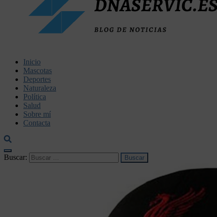
dnaservic.es
Inicio
Mascotas
Deportes
Naturaleza
Política
Salud
Sobre mí
Contacta
Buscar: