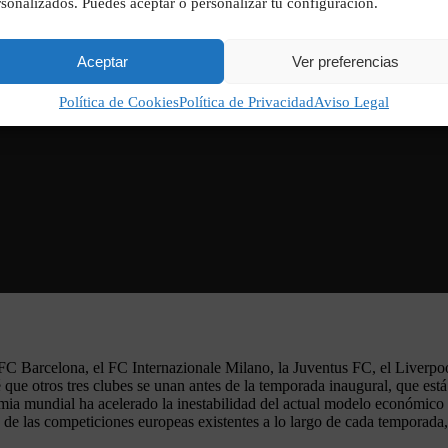
sonalizados. Puedes aceptar o personalizar tu configuración.
Aceptar
Ver preferencias
Política de Cookies
Política de Privacidad
Aviso Legal
 FC Barcelona, el FC Internazionale Milano, la Juventus FC, el Liverp
ue otros tres clubes se unan antes de la temporada inaugural, que está
ia mundial ha acelerado la inestabilidad del actual modelo económico 
d de las competiciones europeas existentes a lo largo de cada temporada