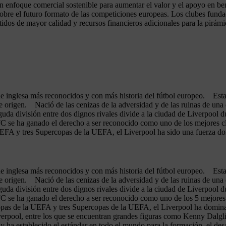
 enfoque comercial sostenible para aumentar el valor y el apoyo en ben
sobre el futuro formato de las competiciones europeas. Los clubes funda
dos de mayor calidad y recursos financieros adicionales para la pirámid
e inglesa más reconocidos y con más historia del fútbol europeo. Estab
origen. Nació de las cenizas de la adversidad y de las ruinas de una 
da división entre dos dignos rivales divide a la ciudad de Liverpool d
 FC se ha ganado el derecho a ser reconocido como uno de los mejores
UEFA y tres Supercopas de la UEFA, el Liverpool ha sido una fuerza dom
e inglesa más reconocidos y con más historia del fútbol europeo. Estab
origen. Nació de las cenizas de la adversidad y de las ruinas de una 
da división entre dos dignos rivales divide a la ciudad de Liverpool d
 FC se ha ganado el derecho a ser reconocido como uno de los 5 mejor
Copas de la UEFA y tres Supercopas de la UEFA, el Liverpool ha domin
iverpool, entre los que se encuentran grandes figuras como Kenny Dalg
 ha establecido el estándar en todo el mundo para la formación, el desa